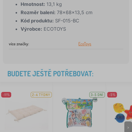
Hmotnost:
13,1 kg
Rozměr balení:
78x68x13,5 cm
Kód produktu:
SF-015-BC
Výrobce:
ECOTOYS
více značky
:
EcoToys
BUDETE JEŠTĚ POTŘEBOVAT:
-11%
2-4 TÝDNY
3-5 DNÍ
-5%
>