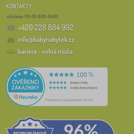
KONTAKTY
infolinka:
PO-PÁ 8:00-16:00
+420
228 884 992
info@babynabytek.cz
kariéra - volná místa