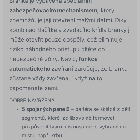
Branka je vybavena speciálním
zabezpečovacím mechanismem,
který
znemožňuje její otevření malými dětmi. Díky
kombinaci tlačítka a zvedacího křídla branky ji
může otevřít pouze dospělý, což eliminuje
riziko náhodného přístupu dítěte do
nebezpečné zóny. Navíc,
funkce
automatického zavírání
zaručuje, že branka
zůstane vždy zavřená, i když na to
zapomenete sami.
DOBŘE NAVRŽENÁ
5 spojených panelů
– bariéra se skládá z pěti
segmentů, které lze libovolně formovat,
přizpůsobit tvaru místnosti nebo vybranému
místu, např. krbu.