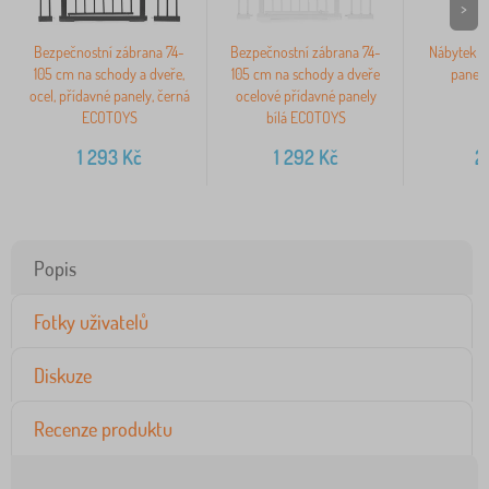
>
Bezpečnostní zábrana 74-
Bezpečnostní zábrana 74-
Nábytek d
105 cm na schody a dveře,
105 cm na schody a dveře
panen
ocel, přídavné panely, černá
ocelové přídavné panely
ECOTOYS
bílá ECOTOYS
1 293
Kč
1 292
Kč
2
Popis
Fotky uživatelů
Diskuze
Recenze produktu