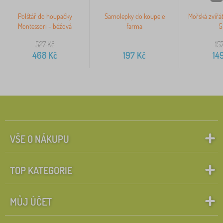
Polštář do houpačky
Samolepky do koupele
Mořská zvířá
Montessori - béžová
farma
5
527
Kč
15
468
Kč
197
Kč
14
VŠE O NÁKUPU
TOP KATEGORIE
MŮJ ÚČET