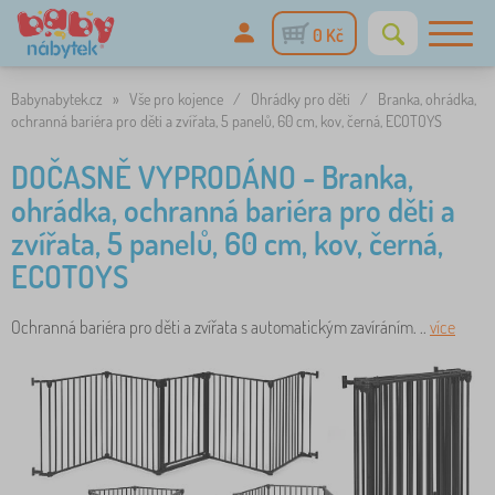
0 Kč
Babynabytek.cz
»
Vše pro kojence
/
Ohrádky pro děti
/
Branka, ohrádka,
ochranná bariéra pro děti a zvířata, 5 panelů, 60 cm, kov, černá, ECOTOYS
DOČASNĚ VYPRODÁNO - Branka,
ohrádka, ochranná bariéra pro děti a
zvířata, 5 panelů, 60 cm, kov, černá,
ECOTOYS
Ochranná bariéra pro děti a zvířata s automatickým zavíráním. ..
více