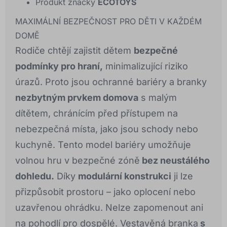
Produkt značky
ECOTOYS
MAXIMÁLNÍ BEZPEČNOST PRO DĚTI V KAŽDÉM
DOMĚ
Rodiče chtějí zajistit dětem
bezpečné
podmínky pro hraní,
minimalizující riziko
úrazů. Proto jsou ochranné bariéry a branky
nezbytným prvkem domova
s malým
dítětem, chránícím před přístupem na
nebezpečná místa, jako jsou schody nebo
kuchyně. Tento model bariéry umožňuje
volnou hru v bezpečné zóně
bez neustálého
dohledu.
Díky
modulární konstrukci
ji lze
přizpůsobit prostoru – jako oplocení nebo
uzavřenou ohrádku. Nelze zapomenout ani
na pohodlí pro dospělé. Vestavěná branka
s