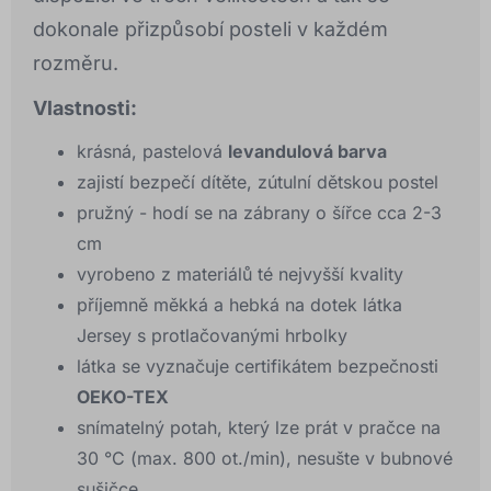
dokonale přizpůsobí posteli v každém
rozměru.
Vlastnosti:
krásná, pastelová
levandulová barva
zajistí bezpečí dítěte, zútulní dětskou postel
pružný - hodí se na zábrany o šířce cca 2-3
cm
vyrobeno z materiálů té nejvyšší kvality
příjemně měkká a hebká na dotek látka
Jersey s protlačovanými hrbolky
látka se vyznačuje certifikátem bezpečnosti
OEKO-TEX
snímatelný potah, který lze prát v pračce na
30 °C (max. 800 ot./min), nesušte v bubnové
sušičce