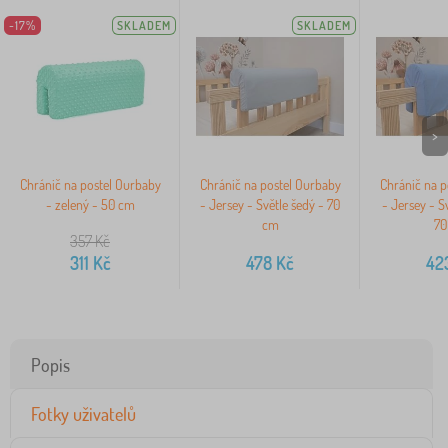
-17%
SKLADEM
SKLADEM
>
Chránič na postel Ourbaby
Chránič na postel Ourbaby
Chránič na p
- zelený - 50 cm
- Jersey - Světle šedý - 70
- Jersey - S
cm
70
357
Kč
311
Kč
478
Kč
42
Popis
Fotky uživatelů