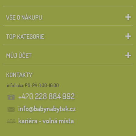
VŠE O NÁKUPU
TOP KATEGORIE
MŮJ ÚČET
KONTAKTY
infolinka:
PO-PÁ 8:00-16:00
+420
228 884 992
info@babynabytek.cz
kariéra - volná místa