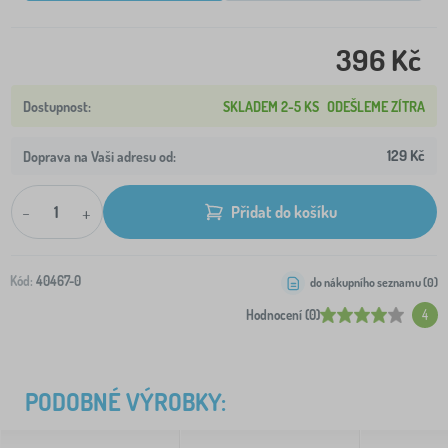
396 Kč
SKLADEM 2-5 KS
ODEŠLEME ZÍTRA
129 Kč
Doprava na Vaši adresu od:
-
+
Přidat do košíku
Kód:
40467-0
do nákupního seznamu (
0
)
Hodnocení (0)
4
PODOBNÉ VÝROBKY: