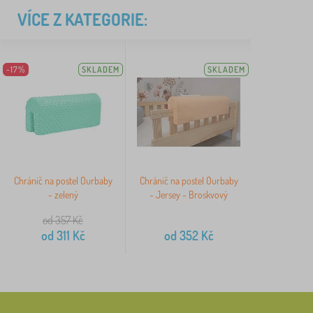
VÍCE Z KATEGORIE:
-17%
SKLADEM
SKLADEM
Chránič na postel Ourbaby
Chránič na postel Ourbaby
- zelený
- Jersey - Broskvový
od 357
Kč
od
311
Kč
od
352
Kč