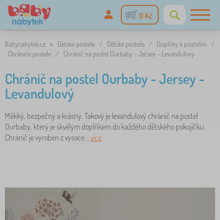
0 Kč
Babynabytek.cz
»
Dětské postele
/
Dětské postele
/
Doplňky k postelím
/
Chrániče postele
/
Chránič na postel Ourbaby - Jersey - Levandulový
Chránič na postel Ourbaby - Jersey -
Levandulový
Měkký, bezpečný a krásný. Takový je levandulový chránič na postel
Ourbaby, který je skvělým doplňkem do každého dětského pokojíčku.
Chránič je vyroben z vysoce ..
více