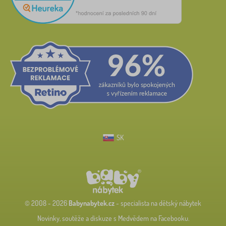
SK
© 2008 - 2026
Babynabytek.cz
- specialista na dětský nábytek
Novinky, soutěže a diskuze s Medvědem na Facebooku.