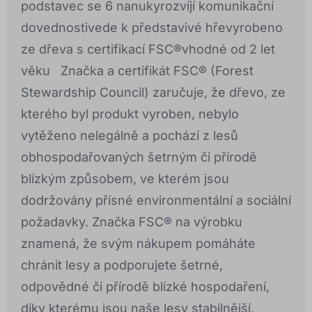
podstavec se 6 nanukyrozvíjí komunikační
dovednostivede k představivé hřevyrobeno
ze dřeva s certifikací FSC®vhodné od 2 let
věku Značka a certifikát FSC® (Forest
Stewardship Council) zaručuje, že dřevo, ze
kterého byl produkt vyroben, nebylo
vytěženo nelegálně a pochází z lesů
obhospodařovaných šetrným či přírodě
blízkým způsobem, ve kterém jsou
dodržovány přísné environmentální a sociální
požadavky. Značka FSC® na výrobku
znamená, že svým nákupem pomáháte
chránit lesy a podporujete šetrné,
odpovědné či přírodě blízké hospodaření,
díky kterému jsou naše lesy stabilnější,