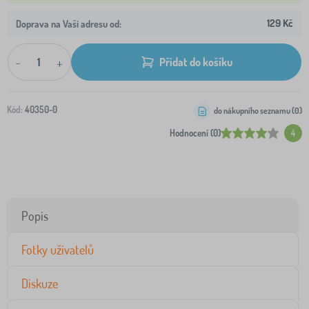
129 Kč
Doprava na Vaši adresu od:
-
+
Přidat do košíku
Kód:
40350-0
do nákupního seznamu (
0
)
Hodnocení (0)
4
Popis
Fotky uživatelů
Diskuze