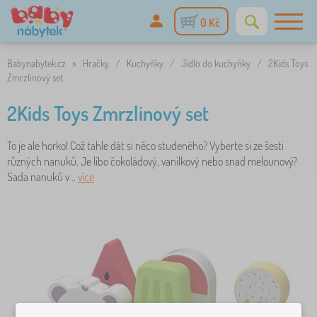
0 Kč
Babynabytek.cz
»
Hračky
/
Kuchyňky
/
Jídlo do kuchyňky
/
2Kids Toys
Zmrzlinový set
2Kids Toys Zmrzlinový set
To je ale horko! Což tahle dát si něco studeného? Vyberte si ze šesti
různých nanuků. Je libo čokoládový, vanilkový nebo snad melounový?
Sada nanuků v ..
více