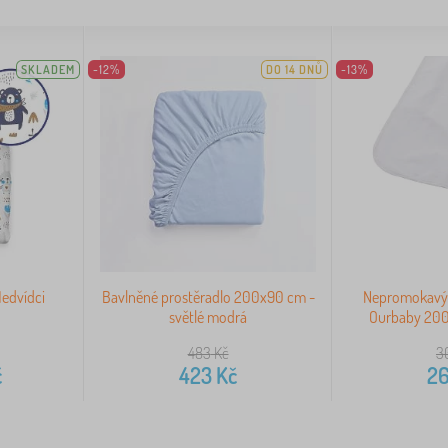
SKLADEM
-12%
DO 14 DNŮ
-13%
Medvídci
Bavlněné prostěradlo 200x90 cm -
Nepromokavý 
světlé modrá
Ourbaby 200
483
Kč
3
č
423
Kč
2