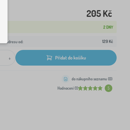
205 Kč
2 DNY
129 Kč
aši adresu od:
+
Přidat do košíku
do nákupního seznamu (
0
)
Hodnocení (1)
5