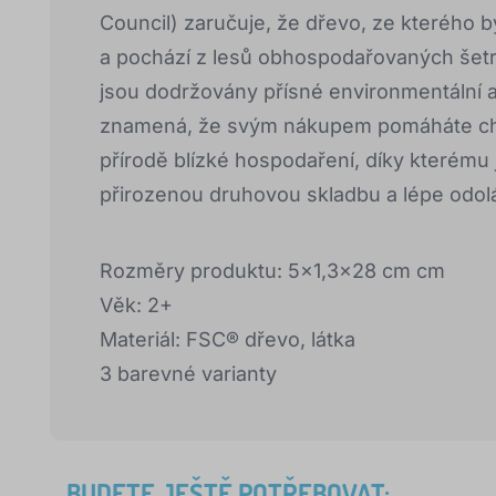
Council) zaručuje, že dřevo, ze kterého 
a pochází z lesů obhospodařovaných šet
jsou dodržovány přísné environmentální 
znamená, že svým nákupem pomáháte chrá
přírodě blízké hospodaření, díky kterému j
přirozenou druhovou skladbu a lépe odol
Rozměry produktu: 5x1,3x28 cm cm
Věk: 2+
Materiál: FSC® dřevo, látka
3 barevné varianty
BUDETE JEŠTĚ POTŘEBOVAT: