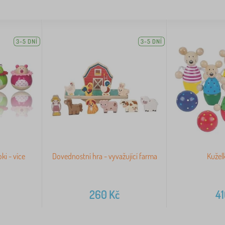
3-5 DNÍ
3-5 DNÍ
ki - více
Dovednostní hra - vyvažující farma
Kužel
260
Kč
4