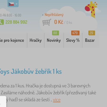
Nepřihlášený
O-PÁ 8:00 - 16:00
0 Kč
228 884 992
/
0
ks
88
479
29
še pro kojence
Hračky
Novinky
Slevy %
Bazar
Toys Jákobův žebřík 1 ks
edena za 1 kus. Hračka je dostupná ve 3 barevných
. Zasíláme náhodně. Jákobův žebřík (přezdívaný také
čný had) se skládá ze šesti ..
více
.