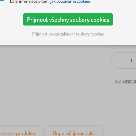
Další informace o tom,
jak používáme cookies.
Přijmout všechny soubory cookies
Přijmout pouze základní soubory cookies
Doprava na V
-
Kód:
40310-0
ecenze produktu
Doporučujeme také