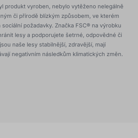
byl produkt vyroben, nebylo vytěženo nelegálně
rným či přírodě blízkým způsobem, ve kterém
a sociální požadavky. Značka FSC® na výrobku
nit lesy a podporujete šetrné, odpovědné či
sou naše lesy stabilnější, zdravější, mají
ávají negativním následkům klimatických změn.