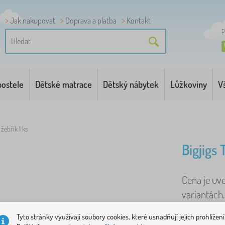
Jak nakupovat
Doprava a platba
Kontakt
P
postele
Dětské matrace
Dětský nábytek
Lůžkoviny
V
žebřík 1 ks
Bigjigs 
Cena je uv
variantách
jako nekone
Tyto stránky využívají soubory cookies, které usnadňují jejich prohlížení