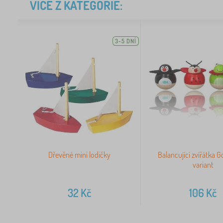
VÍCE Z KATEGORIE:
3-5 DNÍ
Dřevěné mini lodičky
Balancující zvířátka Go
variant
32
Kč
106
Kč