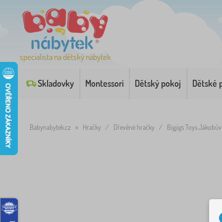
specialista na dětský nábytek
Skladovky
Montessori
Dětský pokoj
Dětské 
Babynabytek.cz
»
Hračky
/
Dřevěné hračky
/
Bigjigs Toys Jákobův 