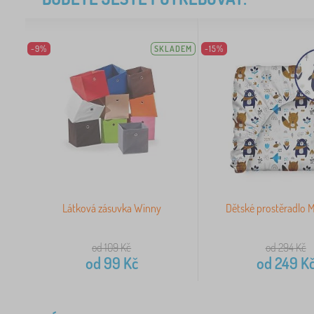
-9%
SKLADEM
-15%
Látková zásuvka Winny
Dětské prostěradlo 
od 109
Kč
od 294
Kč
od
99
Kč
od
249
K