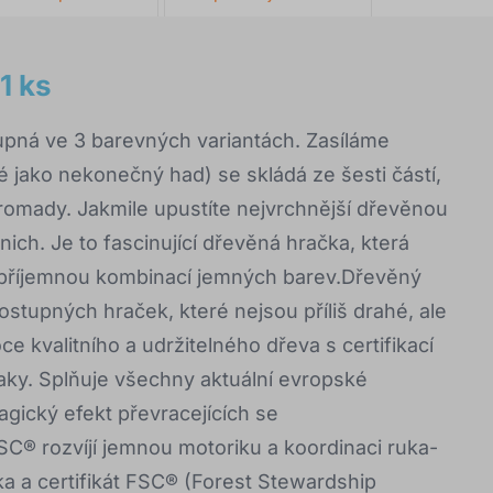
1 ks
upná ve 3 barevných variantách. Zasíláme
 jako nekonečný had) se skládá ze šesti částí,
romady. Jakmile upustíte nejvrchnější dřevěnou
ich. Je to fascinující dřevěná hračka, která
s příjemnou kombinací jemných barev.Dřevěný
stupných hraček, které nejsou příliš drahé, ale
e kvalitního a udržitelného dřeva s certifikací
aky. Splňuje všechny aktuální evropské
gický efekt převracejících se
SC® rozvíjí jemnou motoriku a koordinaci ruka-
a a certifikát FSC® (Forest Stewardship