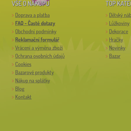
VŠE O NÁKUPU
TOP KATE
Doprava a platba
Dětský ná
FAQ - Časté dotazy
Lůžkoviny
Obchodní podmínky
Dekorace
Reklamační formulář
Hračky
Vrácení a výměna zboží
Novinky
Ochrana osobních údajů
Bazar
Cookies
Bazarové produkty
Nákup na splátky
Blog
Kontakt