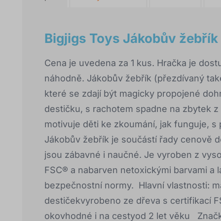
Bigjigs Toys Jákobův žebřík 
Cena je uvedena za 1 kus. Hračka je dost
náhodně. Jákobův žebřík (přezdívaný také
které se zdají být magicky propojené doh
destičku, s rachotem spadne na zbytek z n
motivuje děti ke zkoumání, jak funguje, 
Jákobův žebřík je součástí řady cenově do
jsou zábavné i naučné. Je vyroben z vysoc
FSC® a nabarven netoxickými barvami a l
bezpečnostní normy. Hlavní vlastnosti: ma
destičekvyrobeno ze dřeva s certifikací F
okovhodné i na cestyod 2 let věku Značk