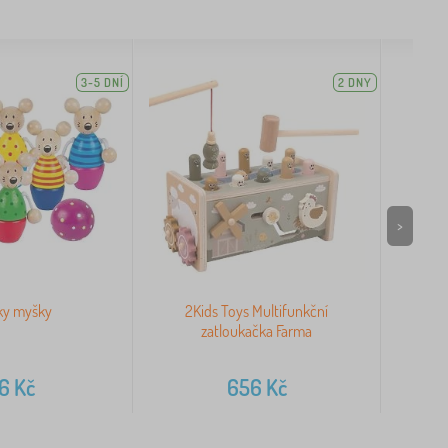
3-5 DNÍ
2 DNY
>
ky myšky
2Kids Toys Multifunkční
Vig
zatloukačka Farma
16
Kč
656
Kč