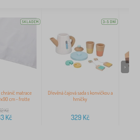
SKLADEM
3-5 DNÍ
>
chránič matrace
Dřevěná čajová sada s konvičkou a
Bi
x90 cm - frotte
hrníčky
02
Kč
63
Kč
329
Kč