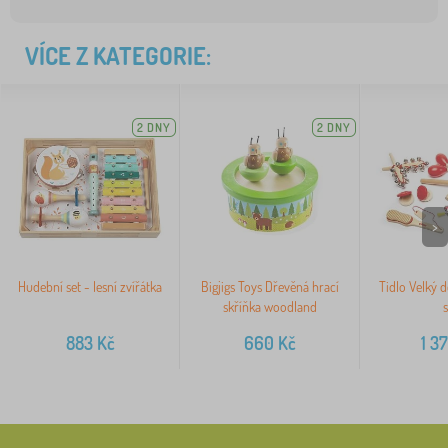
VÍCE Z KATEGORIE:
2 DNY
2 DNY
>
Hudební set - lesní zvířátka
Bigjigs Toys Dřevěná hrací
Tidlo Velký 
skříňka woodland
s
883
Kč
660
Kč
1 3