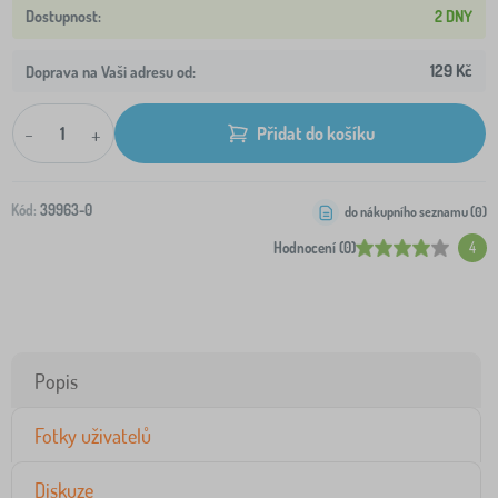
2 DNY
129 Kč
Doprava na Vaši adresu od:
-
+
Přidat do košíku
Kód:
39963-0
do nákupního seznamu (
0
)
Hodnocení (0)
4
Popis
Fotky uživatelů
Diskuze