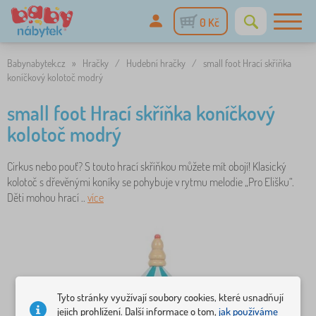
0 Kč
Babynabytek.cz
»
Hračky
/
Hudební hračky
/
small foot Hrací skříňka
koníčkový kolotoč modrý
small foot Hrací skříňka koníčkový
kolotoč modrý
Cirkus nebo pouť? S touto hrací skříňkou můžete mít obojí! Klasický
kolotoč s dřevěnými koníky se pohybuje v rytmu melodie „Pro Elišku“.
Děti mohou hrací ..
více
Tyto stránky využívají soubory cookies, které usnadňují
jejich prohlížení. Další informace o tom,
jak používáme