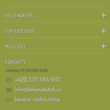
VŠE O NÁKUPU
TOP KATEGORIE
MŮJ ÚČET
KONTAKTY
infolinka:
PO-PÁ 8:00-16:00
+420
228 884 992
info@babynabytek.cz
kariéra - volná místa