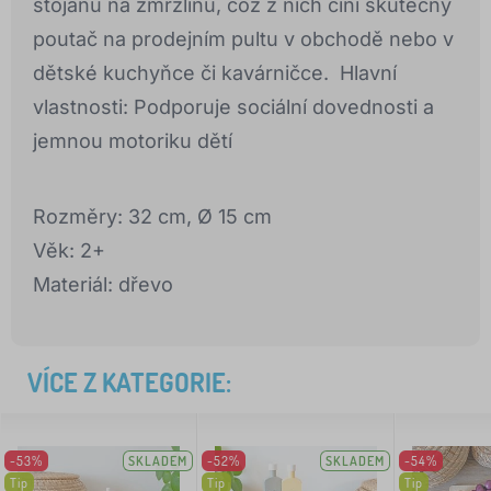
stojanu na zmrzlinu, což z nich činí skutečný
poutač na prodejním pultu v obchodě nebo v
dětské kuchyňce či kavárničce. Hlavní
vlastnosti: Podporuje sociální dovednosti a
jemnou motoriku dětí
Rozměry: 32 cm, Ø 15 cm
Věk: 2+
Materiál: dřevo
VÍCE Z KATEGORIE:
-53%
SKLADEM
-52%
SKLADEM
-54%
Tip
Tip
Tip