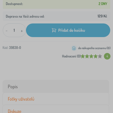
2 DNY
129 Kč
Doprava na Vaši adresu od:
-
+
Přidat do košíku
Kód:
39838-0
do nákupního seznamu (
0
)
Hodnocení (0)
4
Popis
Fotky uživatelů
Diskuze