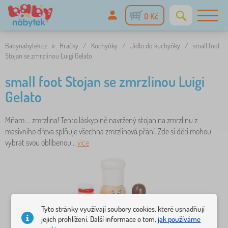
0 Kč
Babynabytek.cz
»
Hračky
/
Kuchyňky
/
Jídlo do kuchyňky
/
small foot
Stojan se zmrzlinou Luigi Gelato
small foot Stojan se zmrzlinou Luigi
Gelato
Mňam ... zmrzlina! Tento láskyplně navržený stojan na zmrzlinu z
masivního dřeva splňuje všechna zmrzlinová přání. Zde si děti mohou
vybrat svou oblíbenou ..
více
Tyto stránky využívají soubory cookies, které usnadňují
jejich prohlížení. Další informace o tom,
jak používáme