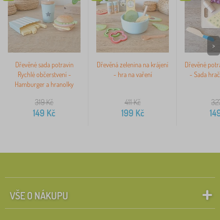
>
Dřevěné sada potravin
Dřevěná zelenina na krájení
Dřevěné potra
Rychlé občerstvení -
- hra na vaření
- Sada hrač
Hamburger a hranolky
319
Kč
411
Kč
32
149
Kč
199
Kč
14
VŠE O NÁKUPU