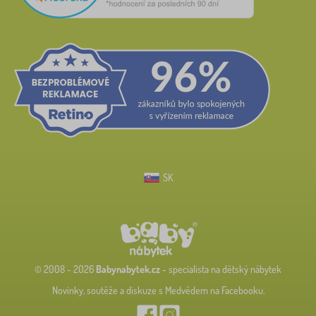
SK
© 2008 - 2026
Babynabytek.cz
- specialista na dětský nábytek
Novinky, soutěže a diskuze s Medvědem na Facebooku.