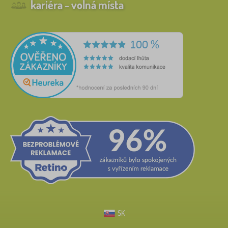
kariéra - volná místa
SK