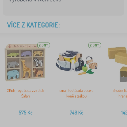
VÍCE Z KATEGORIE:
2 DNY
2 DNY
>
2Kids Toys Sada zvířátek
small foot Sada péče o
Bruder Ba
Safari
koně s taškou
hrana
575
Kč
748
Kč
14