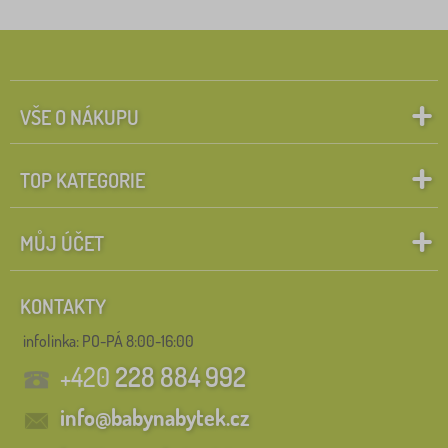
VŠE O NÁKUPU
TOP KATEGORIE
MŮJ ÚČET
KONTAKTY
infolinka:
PO-PÁ 8:00-16:00
+420
228 884 992
info@babynabytek.cz