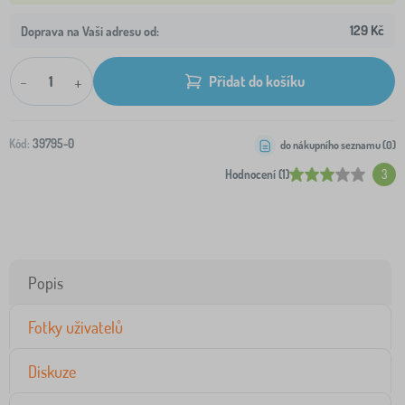
129 Kč
Doprava na Vaši adresu od:
-
+
Přidat do košíku
Kód:
39795-0
do nákupního seznamu (
0
)
Hodnocení (1)
3
Popis
Fotky uživatelů
Diskuze