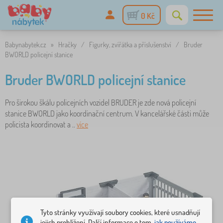
0 Kč
Babynabytek.cz
»
Hračky
/
Figurky, zvířátka a příslušenství
/
Bruder
BWORLD policejní stanice
Bruder BWORLD policejní stanice
Pro širokou škálu policejních vozidel BRUDER je zde nová policejní
stanice BWORLD jako koordinační centrum. V kancelářské části může
policista koordinovat a ..
více
Tyto stránky využívají soubory cookies, které usnadňují
jejich prohlížení. Další informace o tom,
jak používáme