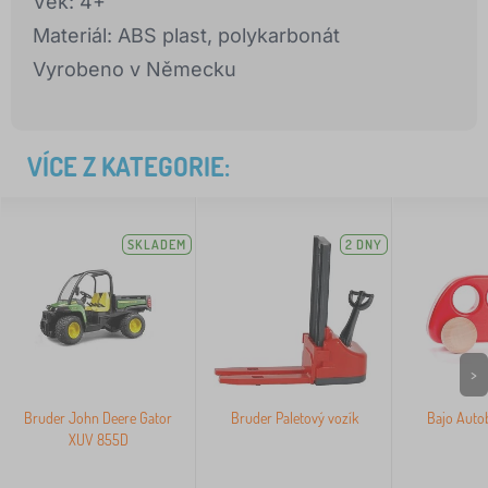
Věk: 4+
Materiál: ABS plast, polykarbonát
Vyrobeno v Německu
VÍCE Z KATEGORIE:
SKLADEM
2 DNY
>
Bruder John Deere Gator
Bruder Paletový vozík
Bajo Auto
XUV 855D