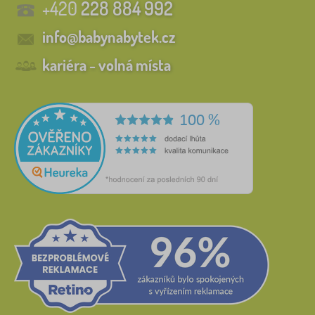
+420
228 884 992
info@babynabytek.cz
kariéra - volná místa