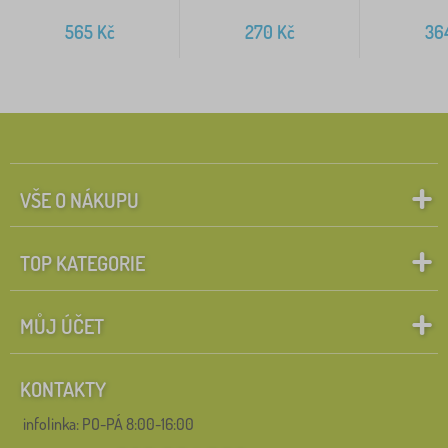
565
Kč
270
Kč
36
VŠE O NÁKUPU
TOP KATEGORIE
MŮJ ÚČET
KONTAKTY
infolinka:
PO-PÁ 8:00-16:00