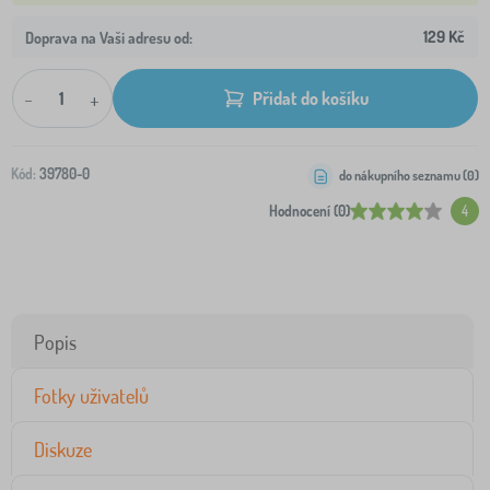
129 Kč
Doprava na Vaši adresu od:
-
+
Přidat do košíku
Kód:
39780-0
do nákupního seznamu (
0
)
Hodnocení (0)
4
Popis
Fotky uživatelů
Diskuze