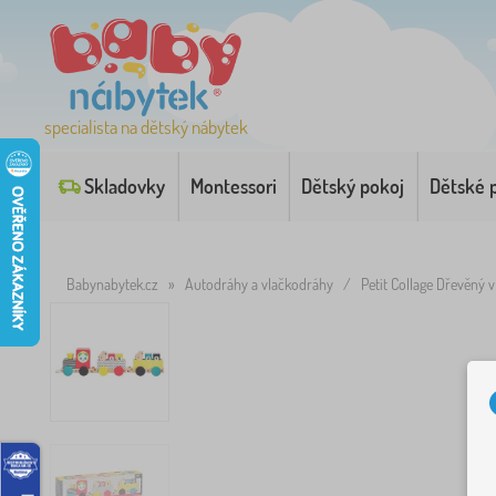
specialista na dětský nábytek
Skladovky
Montessori
Dětský pokoj
Dětské 
Babynabytek.cz
»
Autodráhy a vlačkodráhy
/
Petit Collage Dřevěný v