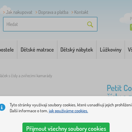
Jak nakupovat
Doprava a platba
Kontakt
P
postele
Dětské matrace
Dětský nábytek
Lůžkoviny
V
láček s čísly a zvířecími kamarády
Petit C
čísly a
Tyto stránky využívají soubory cookies, které usnadňují jejich prohlížení
Další informace o tom,
jak používáme cookies.
Nastupte s
pojetí klas
Přijmout všechny soubory cookies
čtyři kostky