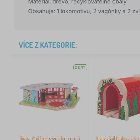
Materiál: dřevo, recyklovatelné obaly
Obsahuje: 1 lokomotivu, 2 vagónky a 2 zv
VÍCE Z KATEGORIE:
2 DNY
Bigjigs Rail Exkluzivní depo pro 5
Bigjigs Rail Cihlový žele