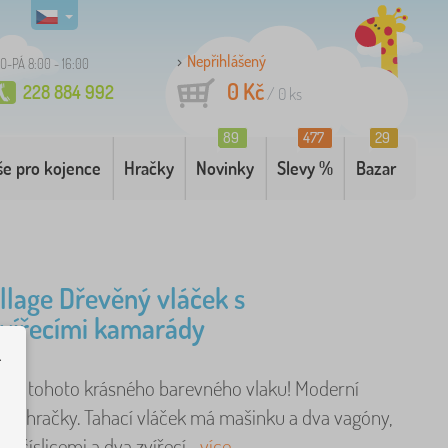
Nepřihlášený
O-PÁ 8:00 - 16:00
0 Kč
228 884 992
/
0
ks
89
477
29
še pro kojence
Hračky
Novinky
Slevy %
Bazar
ollage Dřevěný vláček s
 zvířecími kamarády
.
i do tohoto krásného barevného vlaku! Moderní
ické hračky. Tahací vláček má mašinku a dva vagóny,
 s číslicemi a dva zvířecí ..
více