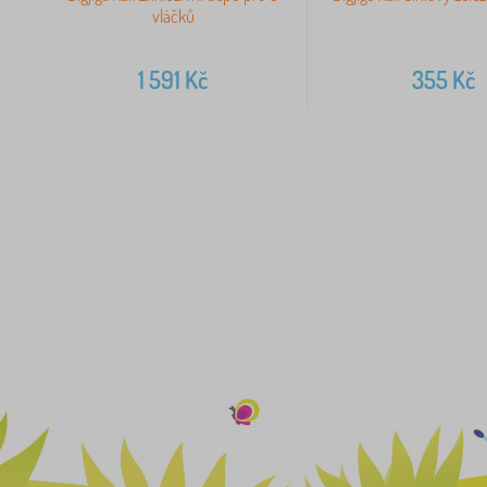
vláčků
1 591
Kč
355
Kč