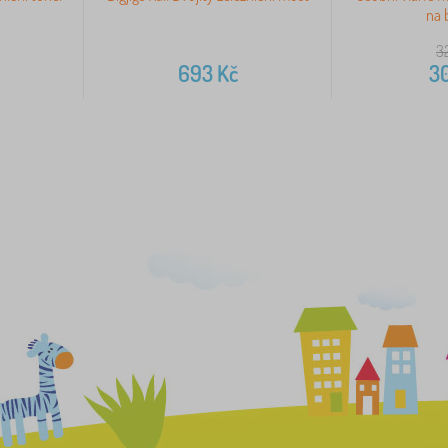
na 
3
693
Kč
3