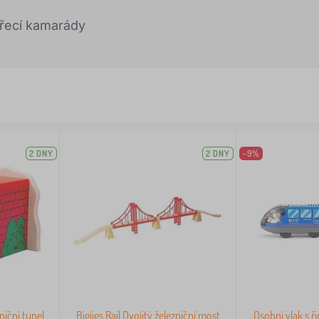
ířecí kamarády
2 DNY
2 DNY
-9%
zniční tunel
Bigjigs Rail Dvojitý železniční most
Osobní vlak s ř