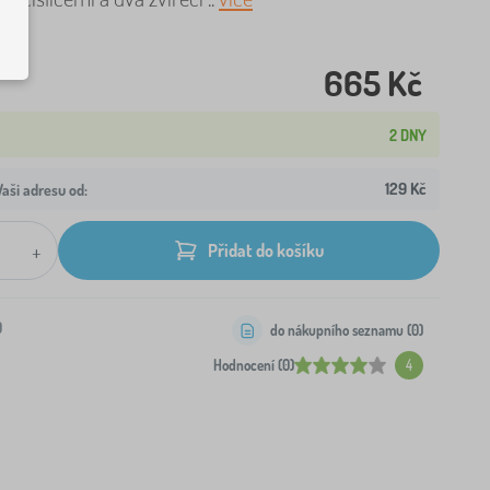
665 Kč
2 DNY
129 Kč
aši adresu od:
+
Přidat do košíku
0
do nákupního seznamu (
0
)
Hodnocení (0)
4