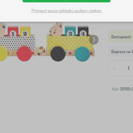
Přijmout pouze základní soubory cookies
Doprava na V
-
Kód:
39769-