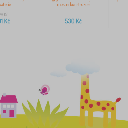
baterie
mostní konstrukce
29
Kč
01
Kč
530
Kč