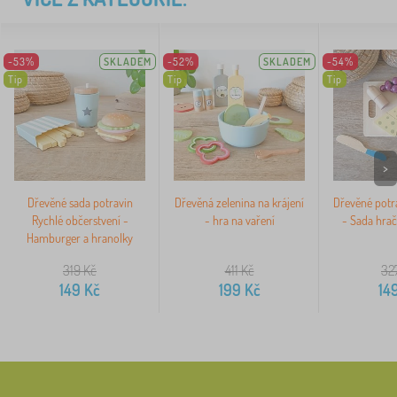
-53%
SKLADEM
-52%
SKLADEM
-54%
Tip
Tip
Tip
>
Dřevěné sada potravin
Dřevěná zelenina na krájení
Dřevěné potra
Rychlé občerstvení -
- hra na vaření
- Sada hrač
Hamburger a hranolky
319
Kč
411
Kč
32
149
Kč
199
Kč
14