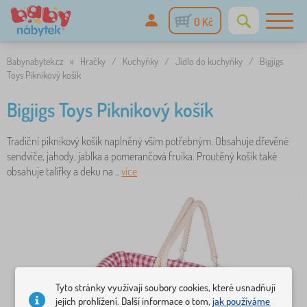
0 Kč
Babynabytek.cz
»
Hračky
/
Kuchyňky
/
Jídlo do kuchyňky
/
Bigjigs
Toys Piknikový košík
Bigjigs Toys Piknikový košík
Tradiční piknikový košík naplněný vším potřebným. Obsahuje dřevěné
sendviče, jahody, jablka a pomerančová fruika. Proutěný košík také
obsahuje talířky a deku na ..
více
Tyto stránky využívají soubory cookies, které usnadňují
jejich prohlížení. Další informace o tom,
jak používáme