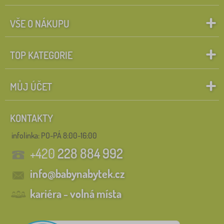
VŠE O NÁKUPU
TOP KATEGORIE
MŮJ ÚČET
KONTAKTY
infolinka:
PO-PÁ 8:00-16:00
+420
228 884 992
info@babynabytek.cz
kariéra - volná místa