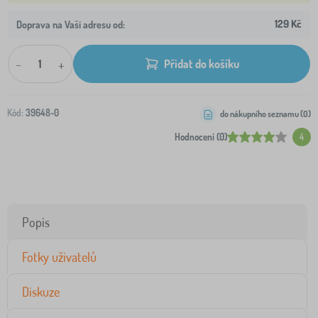
129 Kč
Doprava na Vaši adresu od:
-
+
Přidat do košíku
Kód:
39648-0
do nákupního seznamu (
0
)
Hodnocení (0)
4
Popis
Fotky uživatelů
Diskuze