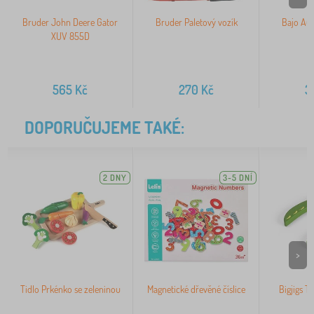
Bruder John Deere Gator
Bruder Paletový vozík
Bajo Au
XUV 855D
565
Kč
270
Kč
3
DOPORUČUJEME TAKÉ:
2 DNY
3-5 DNÍ
>
Tidlo Prkénko se zeleninou
Magnetické dřevěné číslice
Bigjigs T