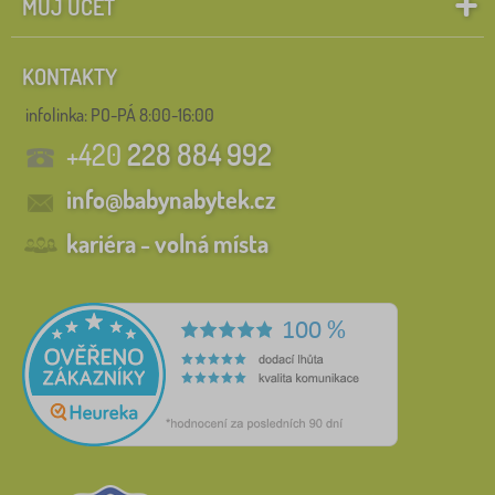
MŮJ ÚČET
KONTAKTY
infolinka:
PO-PÁ 8:00-16:00
+420
228 884 992
info@babynabytek.cz
kariéra - volná místa