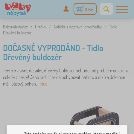
0 Kč
Babynabytek.cz
»
Hračky
/
Autíčka a dopravní prostředky
/
Tidlo
Dřevěný buldozér
DOČASNĚ VYPRODÁNO - Tidlo
Dřevěný buldozér
Tento masivní, detailní, dřevěný buldozer nebude mít problém odstranit
cokoliv z cesty! Jeho radlicí se dá pohybovat nahoru a dolů a dokonce
má i pásový pohon, ..
více
Tyto stránky využívají soubory cookies, které usnadňují