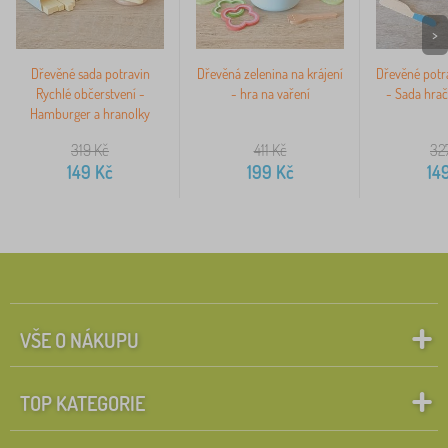
>
Dřevěné sada potravin
Dřevěná zelenina na krájení
Dřevěné potra
Rychlé občerstvení -
- hra na vaření
- Sada hrač
Hamburger a hranolky
319
Kč
411
Kč
32
149
Kč
199
Kč
14
VŠE O NÁKUPU
TOP KATEGORIE