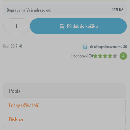
129 Kč
Doprava na Vaši adresu od:
-
+
Přidat do košíku
Kód:
39171-0
do nákupního seznamu (
0
)
Hodnocení (0)
4
Popis
Fotky uživatelů
Diskuze