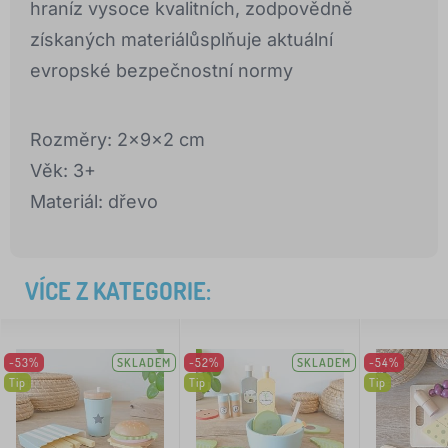
hraníz vysoce kvalitních, zodpovědně
získaných materiálůsplňuje aktuální
evropské bezpečnostní normy
Rozměry: 2x9x2 cm
Věk: 3+
Materiál: dřevo
VÍCE Z KATEGORIE:
-53%
SKLADEM
-52%
SKLADEM
-54%
Tip
Tip
Tip