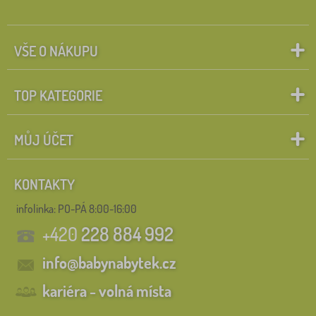
VŠE O NÁKUPU
TOP KATEGORIE
MŮJ ÚČET
KONTAKTY
infolinka:
PO-PÁ 8:00-16:00
+420
228 884 992
info@babynabytek.cz
kariéra - volná místa