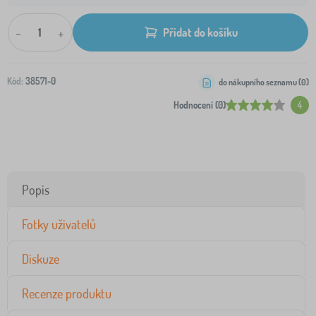
-
+
Přidat do košíku
Kód:
38571-0
do nákupního seznamu (
0
)
Hodnocení (0)
4
Popis
Fotky uživatelů
Diskuze
Recenze produktu