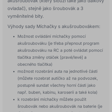
akušroubovák (který slouží také jako dálkový
ovladač), stejně jako šroubovák a 3
vyměnitelné bity.
Výhody sady Míchačky s akušroubovákem:
Možnost ovládání míchačky pomocí
akušroubováku (je třeba přepnout program
akušroubováku na RC a poté ovládat pomocí
tlačítka změny otáček [pravé/levé] a
obecného tlačítka)
možnost rozebrání auta na jednotlivé části
(můžete rozebrat autíčko až na podvozek,
postupně sundat všechny horní části jako
např. buben, kabinu, karoserii a také kola)
k rozebrání míchačky můžete použít
šroubovák nebo akušroubovák na baterie (je