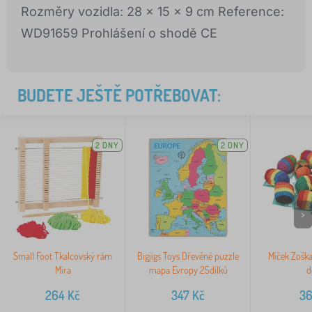
Rozměry vozidla: 28 x 15 x 9 cm Reference:
WD91659 Prohlášení o shodě CE
BUDETE JEŠTĚ POTŘEBOVAT:
2 DNY
2 DNY
>
Small Foot Tkalcovský rám
Bigjigs Toys Dřevěné puzzle
Míček Zoška
Mira
mapa Evropy 25dílků
d
264
Kč
347
Kč
3