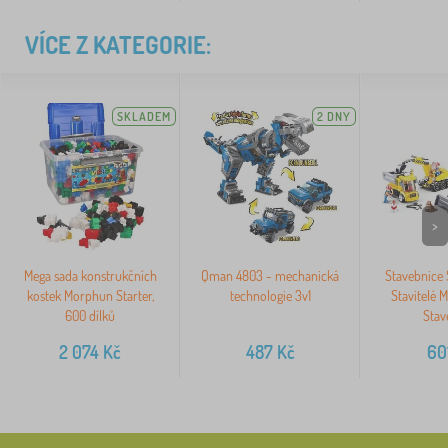
VÍCE Z KATEGORIE:
SKLADEM
2 DNY
>
Mega sada konstrukčních
Qman 4803 - mechanická
Stavebnice
kostek Morphun Starter,
technologie 3v1
Stavitelé 
600 dílků
Stav
2 074
Kč
487
Kč
60