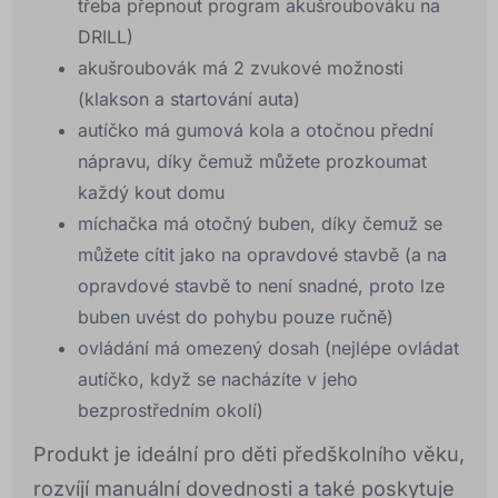
třeba přepnout program akušroubováku na
DRILL)
akušroubovák má 2 zvukové možnosti
(klakson a startování auta)
autíčko má gumová kola a otočnou přední
nápravu, díky čemuž můžete prozkoumat
každý kout domu
míchačka má otočný buben, díky čemuž se
můžete cítit jako na opravdové stavbě (a na
opravdové stavbě to není snadné, proto lze
buben uvést do pohybu pouze ručně)
ovládání má omezený dosah (nejlépe ovládat
autíčko, když se nacházíte v jeho
bezprostředním okolí)
Produkt je ideální pro děti předškolního věku,
rozvíjí manuální dovednosti a také poskytuje