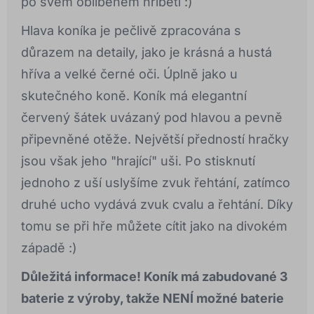
po svém oblíbeném hříběti :)
Hlava koníka je pečlivě zpracována s
důrazem na detaily, jako je krásná a hustá
hříva a velké černé oči. Úplně jako u
skutečného koně. Koník má elegantní
červený šátek uvázaný pod hlavou a pevně
připevněné otěže. Největší předností hračky
jsou však jeho "hrající" uši. Po stisknutí
jednoho z uší uslyšíme zvuk řehtání, zatímco
druhé ucho vydává zvuk cvalu a řehtání. Díky
tomu se při hře můžete cítit jako na divokém
západě :)
Důležitá informace!
Koník má zabudované 3
baterie z výroby, takže
NENÍ
možné baterie