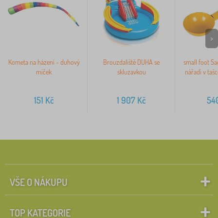
>
Kometa na házení - duhový
Brouzdaliště DUHA se
small foot S
míček
skluzavkou
nářadí v taš
151
Kč
1 907
Kč
54
VŠE O NÁKUPU
TOP KATEGORIE