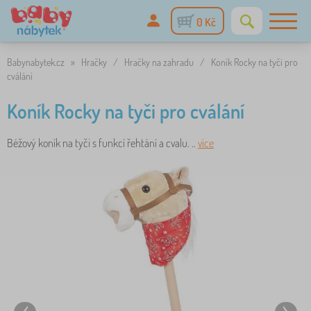
0 Kč
Babynabytek.cz
»
Hračky
/
Hračky na zahradu
/
Koník Rocky na tyči pro
cválání
Koník Rocky na tyči pro cválání
Béžový koník na tyči s funkcí řehtání a cvalu. ..
více