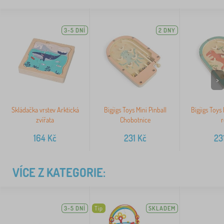
3-5 DNÍ
2 DNY
>
Skládačka vrstev Arktická
Bigjigs Toys Mini Pinball
Bigjigs Toys 
zvířata
Chobotnice
r
164
Kč
231
Kč
23
VÍCE Z KATEGORIE:
3-5 DNÍ
Tip
SKLADEM