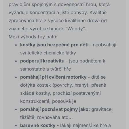
pravidlům spojeným s dovednostní hrou, která
vyžaduje koncentraci a jisté pohyby. Kvalitně
zpracovaná hra z vysoce kvalitního dřeva od
známého výrobce hraček "Woody".
Mezi výhody hry patří:
kostky jsou bezpečné pro děti -
neobsahují
syntetické chemické látky
podporují kreativitu -
jsou podnětem k
samostatné a tvůrčí hře
pomáhají při cvičení motoriky -
dítě se
dotýká kostek (povrchy, hrany), přesně
skládá kostky, prochází postavenými
konstrukcemi, posouvá je
pomáhají poznávat pojmy jako:
gravitace,
těžiště, rovnováha atd...
barevné kostky -
lákají nejmenší ke hře a