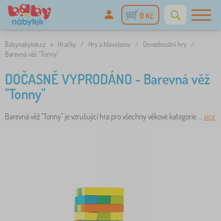
0 Kč
Babynabytek.cz
»
Hračky
/
Hry a hlavolamy
/
Dovednostní hry
/
Barevná věž "Tonny"
DOČASNĚ VYPRODÁNO - Barevná věž
"Tonny"
Barevná věž "Tonny" je vzrušující hra pro všechny věkové kategorie. ..
více