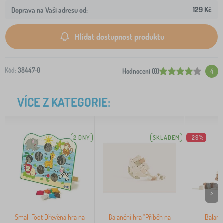
129 Kč
Doprava na Vaši adresu od:
Hlídat dostupnost produktu
Kód:
38447-0
Hodnocení (0)
4
VÍCE Z KATEGORIE:
2 DNY
SKLADEM
-29%
>
Small Foot Dřevěná hra na
Balanční hra "Příběh na
Balanč