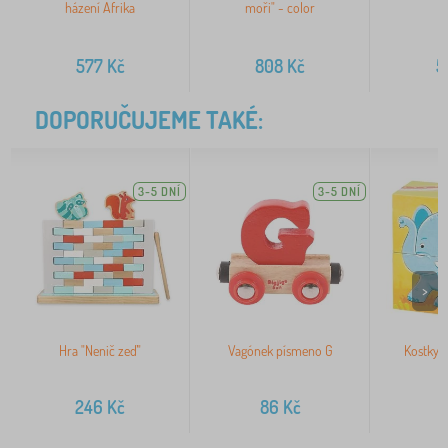
házení Afrika
moři" - color
7
577
Kč
808
Kč
5
DOPORUČUJEME TAKÉ:
3-5 DNÍ
3-5 DNÍ
>
Hra "Nenič zeď"
Vagónek písmeno G
Kostky d
246
Kč
86
Kč
1