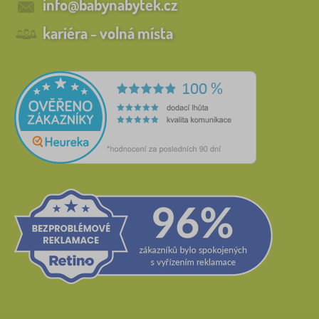
info@babynabytek.cz
kariéra - volná místa