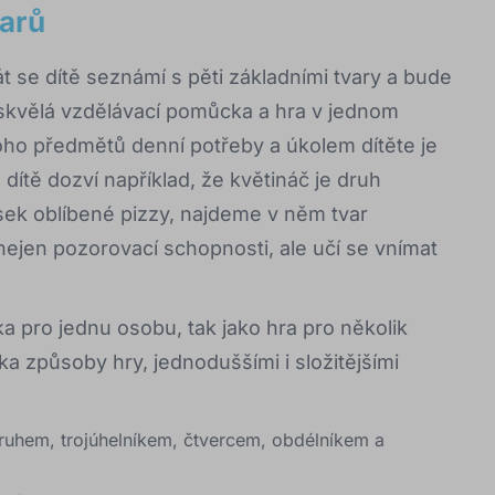
varů
át se dítě seznámí s pěti základními tvary a bude
o skvělá vzdělávací pomůcka a hra v jednom
ho předmětů denní potřeby a úkolem dítěte je
 dítě dozví například, že květináč je druh
sek oblíbené pizzy, najdeme v něm tvar
 nejen pozorovací schopnosti, ale učí se vnímat
a pro jednu osobu, tak jako hra pro několik
a způsoby hry, jednoduššími i složitějšími
kruhem, trojúhelníkem, čtvercem, obdélníkem a