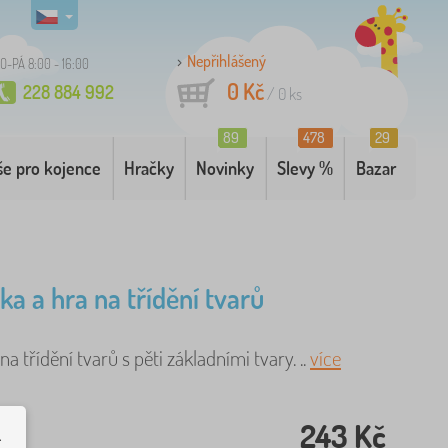
Nepřihlášený
O-PÁ 8:00 - 16:00
0 Kč
228 884 992
/
0
ks
89
478
29
še pro kojence
Hračky
Novinky
Slevy %
Bazar
ka a hra na třídění tvarů
na třídění tvarů s pěti základními tvary. ..
více
243 Kč
.