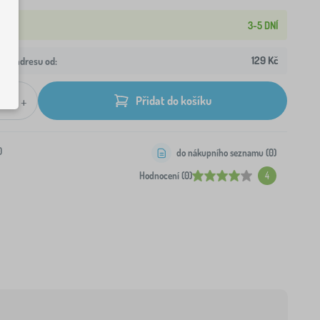
3-5 DNÍ
129 Kč
aši adresu od:
+
Přidat do košíku
0
do nákupního seznamu (
0
)
Hodnocení (0)
4