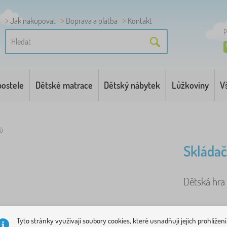
Jak nakupovat
Doprava a platba
Kontakt
P
postele
Dětské matrace
Dětský nábytek
Lůžkoviny
V
rů
Skládač
Dětská hra 
Tyto stránky využívají soubory cookies, které usnadňují jejich prohlížení