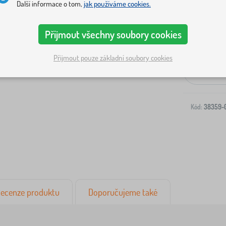
Další informace o tom,
jak používáme cookies.
Přijmout všechny soubory cookies
Doprava na V
Přijmout pouze základní soubory cookies
-
Kód:
38359-
ecenze produktu
Doporučujeme také