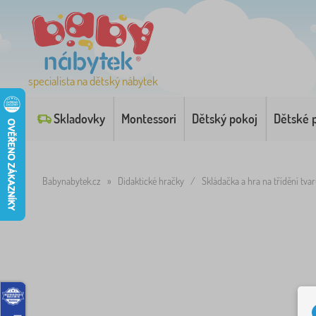
specialista na dětský nábytek
Skladovky
Montessori
Dětský pokoj
Dětské 
Babynabytek.cz
»
Didaktické hračky
/
Skládačka a hra na třídění tva