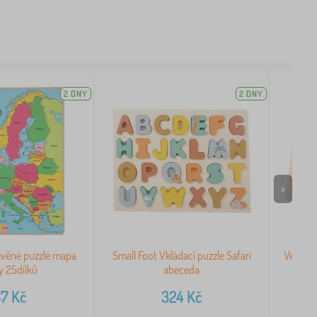
2 DNY
2 DNY
>
řevěné puzzle mapa
Small Foot Vkládací puzzle Safari
Velká d
y 25dílků
abeceda
47
Kč
324
Kč