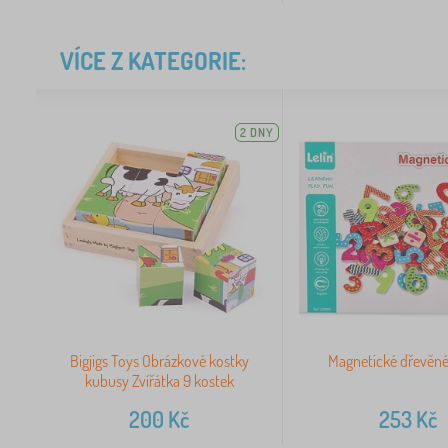
VÍCE Z KATEGORIE:
2 DNY
Bigjigs Toys Obrázkové kostky
Magnetické dřevěné 
kubusy Zvířátka 9 kostek
200
Kč
253
Kč