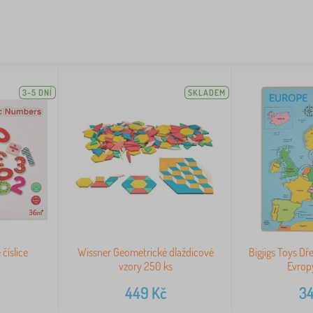
3-5 DNÍ
SKLADEM
číslice
Wissner Geometrické dlaždicové
Bigjigs Toys D
vzory 250 ks
Evrop
449
Kč
3