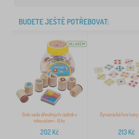
BUDETE JEŠTĚ POTŘEBOVAT:
SKLADEM
Goki sada dřevěných razítek s
Dynamická hra tvary
inkoustem - 8 ks
202
Kč
213
Kč