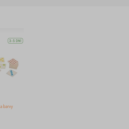
3-5 DNÍ
 a barvy