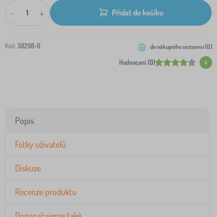
-
+
Přidat do košíku
Kód:
38298-0
do nákupního seznamu (
0
)
Hodnocení (0)
4
Popis
Fotky uživatelů
Diskuze
Recenze produktu
Doporučujeme také