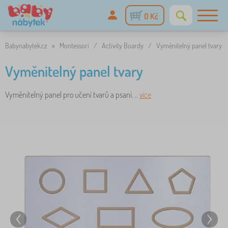
0 Kč
Babynabytek.cz
»
Montessori
/
Activity Boardy
/
Vyměnitelný panel tvary
Vyměnitelný panel tvary
Vyměnitelný panel pro učení tvarů a psaní. ..
více