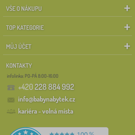
VŠE O NÁKUPU
TOP KATEGORIE
MŮJ ÚČET
KONTAKTY
infolinka:
PO-PÁ 8:00-16:00
+420
228 884 992
info@babynabytek.cz
kariéra - volná místa