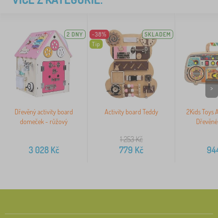
2 DNY
-38%
SKLADEM
Tip
>
Dřevěný activity board
Activity board Teddy
2Kids Toys A
domeček - růžový
Dřevěné
1 253
Kč
3 028
Kč
779
Kč
94