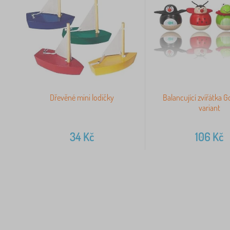
Dřevěné mini lodičky
Balancující zvířátka Go
variant
34
Kč
106
Kč