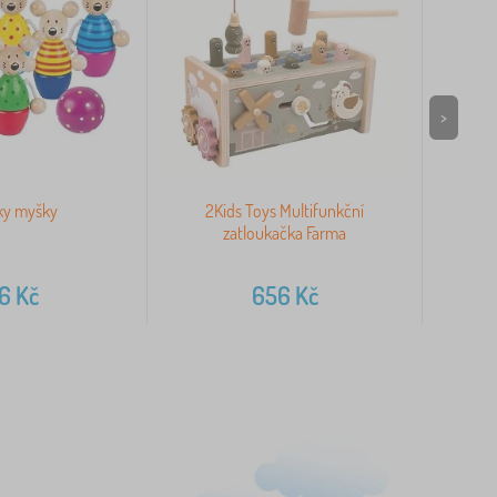
>
ky myšky
2Kids Toys Multifunkční
Vig
zatloukačka Farma
16
Kč
656
Kč