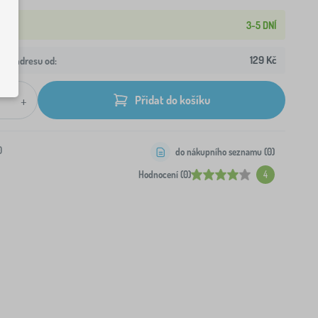
3-5 DNÍ
129 Kč
aši adresu od:
+
Přidat do košíku
0
do nákupního seznamu (
0
)
Hodnocení (0)
4