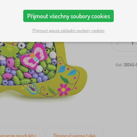
Přijmout všechny soubory cookies
Doprava na V
Přijmout pouze základní soubory cookies
-
Kód:
38245-
ecenze produktu
Doporučujeme také