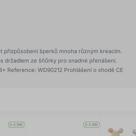
t přizpůsobení šperků mnoha různým kreacím.
i s držadlem ze šňůrky pro snadné přenášení.
: 3+ Reference: WD90212 Prohlášení o shodě CE
3-5 DNÍ
3-5 DNÍ