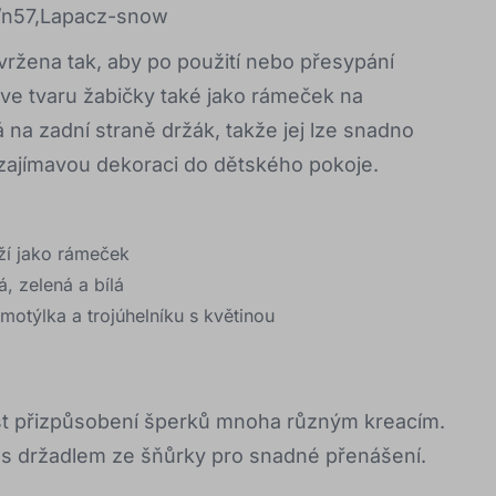
l/n57,Lapacz-snow
avržena tak, aby po použití nebo přesypání
 ve tvaru žabičky také jako rámeček na
na zadní straně držák, takže jej lze snadno
zajímavou dekoraci do dětského pokoje.
uží jako rámeček
, zelená a bílá
 motýlka a trojúhelníku s květinou
t přizpůsobení šperků mnoha různým kreacím.
i s držadlem ze šňůrky pro snadné přenášení.