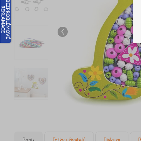
Popis
Fotky uživatelů
Diskuze
R