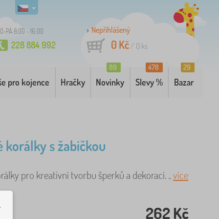
Nepřihlášený
O-PÁ 8:00 - 16:00
0 Kč
228 884 992
/
0
ks
89
478
29
še pro kojence
Hračky
Novinky
Slevy %
Bazar
 korálky s žabičkou
álky pro kreativní tvorbu šperků a dekorací. ..
více
.
262 Kč