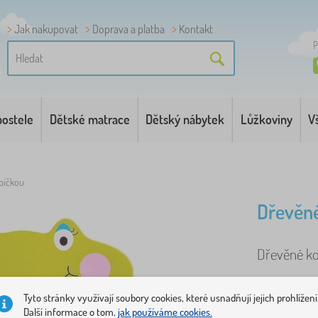
Jak nakupovat
Doprava a platba
Kontakt
P
postele
Dětské matrace
Dětský nábytek
Lůžkoviny
V
abičkou
Dřevěné
Dřevěné kor
Tyto stránky využívají soubory cookies, které usnadňují jejich prohlížení
Další informace o tom,
jak používáme cookies.