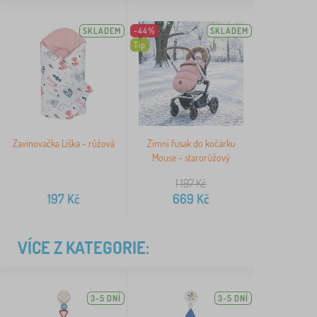
SKLADEM
-44%
SKLADEM
Tip
Zavinovačka Liška - růžová
Zimní fusak do kočárku
Mouse - starorůžový
1 197
Kč
197
Kč
669
Kč
VÍCE Z KATEGORIE:
3-5 DNÍ
3-5 DNÍ