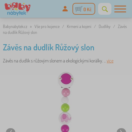
0 Kč
Babynabytek.cz
»
Vše pro kojence
/
Krmení a kojení
/
Dudlíky
/
Závěs
na dudlík Růžový slon
Závěs na dudlík Růžový slon
Závěs na dudlík s růžovým slonem a ekologickými korálky. ..
více