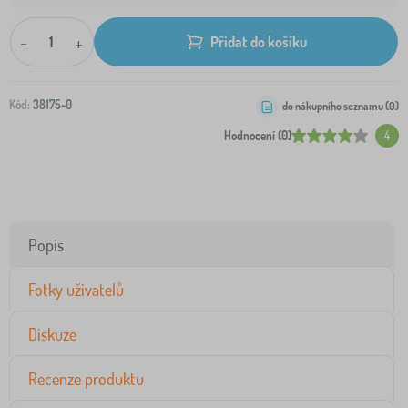
-
+
Přidat do košíku
Kód:
38175-0
do nákupního seznamu (
0
)
Hodnocení (0)
4
Popis
Fotky uživatelů
Diskuze
Recenze produktu