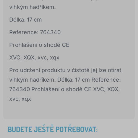
vlhkým hadříkem.
Délka: 17 cm
Reference: 764340
Prohlášení o shodě CE
XVC, XQX, xvc, xqx
Pro udržení produktu v čistotě jej lze otírat
vlhkým hadříkem. Délka: 17 cm Reference:
764340 Prohlášení o shodě CE XVC, XQX,
xvc, xqx
BUDETE JEŠTĚ POTŘEBOVAT: