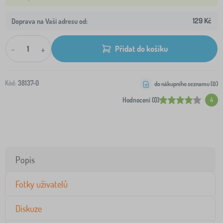
129 Kč
Doprava na Vaši adresu od:
-
+
Přidat do košíku
Kód:
38137-0
do nákupního seznamu (
0
)
Hodnocení (0)
4
Popis
Fotky uživatelů
Diskuze