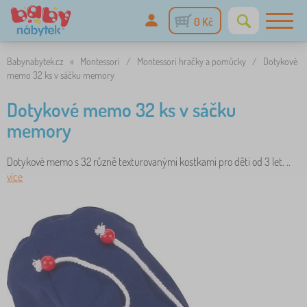
0 Kč
Babynabytek.cz
»
Montessori
/
Montessori hračky a pomůcky
/
Dotykové
memo 32 ks v sáčku memory
Dotykové memo 32 ks v sáčku
memory
Dotykové memo s 32 různě texturovanými kostkami pro děti od 3 let. ..
více