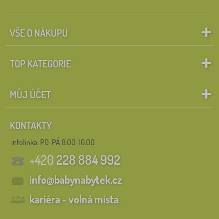
VŠE O NÁKUPU
TOP KATEGORIE
MŮJ ÚČET
KONTAKTY
infolinka:
PO-PÁ 8:00-16:00
+420
228 884 992
info@babynabytek.cz
kariéra - volná místa