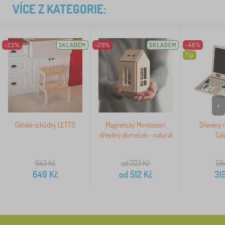
VÍCE Z KATEGORIE:
-23%
SKLADEM
-29%
SKLADEM
-46%
Tip
>
Dětské schůdky LETTO
Magnetický Montessori
Dřevěný 
dřevěný domeček - natural
Cal
843
Kč
od 723
Kč
59
649
Kč
od
512
Kč
31