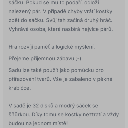
sáčku. Pokud se mu to podaří, odloží
nalezený pár. V případě chyby vrátí kostky
zpět do sáčku. Svůj tah začíná druhý hráč.
Vyhrává osoba, která nasbírá nejvíce párů.
Hra rozvíjí paměť a logické myšlení.
Přejeme příjemnou zábavu ;-)
Sadu lze také použít jako pomůcku pro
přiřazování tvarů. Vše je zabaleno v pěkné
krabičce.
V sadě je 32 disků a modrý sáček se
šňůrkou. Díky tomu se kostky neztratí a vždy
budou na jednom místě!