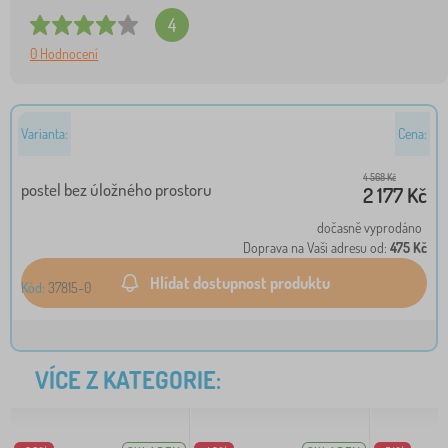
4
0 Hodnocení
Varianta:
Cena:
4 568 Kč
postel bez úložného prostoru
2 177 Kč
dočasně vyprodáno
Doprava na Vaši adresu od:
475 Kč
Hlídat dostupnost produktu
37815-0
VÍCE Z KATEGORIE: