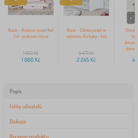
>
Bazar - Rostoucí postel Nell
Bazar - Dětská postel se
Dřevěn
2v1 - pudrově růžová
zábranou Ourbaby - bílá
hou
skluzav
stěnou 
1 603
Kč
3 477
Kč
1 060
Kč
2 245
Kč
4 
Popis
Fotky uživatelů
Diskuze
Recenze produktu