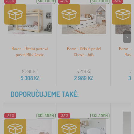
-36%
SKLADEM
-43%
SKLADEM
-51%
>
Bazar - Dětská patrová
Bazar - Dětská postel
Bazar - D
postel Mila Classic
Classic - bílá
Basic
8 290
Kč
5 249
Kč
7 
5 308
Kč
2 989
Kč
3 
DOPORUČUJEME TAKÉ:
-34%
SKLADEM
-35%
SKLADEM