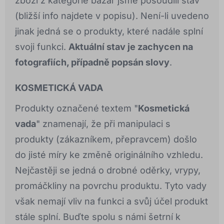
zboží z kategorie bazar jsme posoudili stav
(bližší info najdete v popisu). Není-li uvedeno
jinak jedná se o produkty, které nadále splní
svoji funkci.
Aktuální stav je zachycen na
fotografiích, případně popsán slovy
.
KOSMETICKÁ VADA
Produkty označené textem "
Kosmetická
vada
" znamenají, že při manipulaci s
produkty (zákazníkem, přepravcem) došlo
do jisté míry ke změně originálního vzhledu.
Nejčastěji se jedná o drobné oděrky, vrypy,
promáčkliny na povrchu produktu. Tyto vady
však nemají vliv na funkci a svůj účel produkt
stále splní. Buďte spolu s námi šetrní k