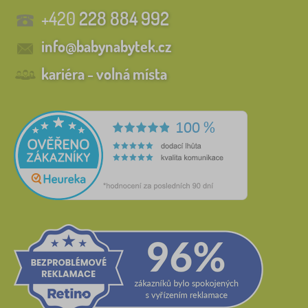
+420
228 884 992
info@babynabytek.cz
kariéra - volná místa