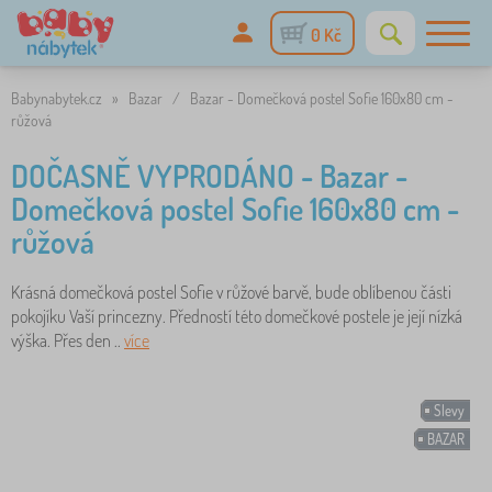
0 Kč
Babynabytek.cz
»
Bazar
/
Bazar - Domečková postel Sofie 160x80 cm -
růžová
DOČASNĚ VYPRODÁNO - Bazar -
Domečková postel Sofie 160x80 cm -
růžová
Krásná domečková postel Sofie v růžové barvě, bude oblíbenou části
pokojíku Vaší princezny. Předností této domečkové postele je její nízká
výška. Přes den ..
více
Slevy
BAZAR