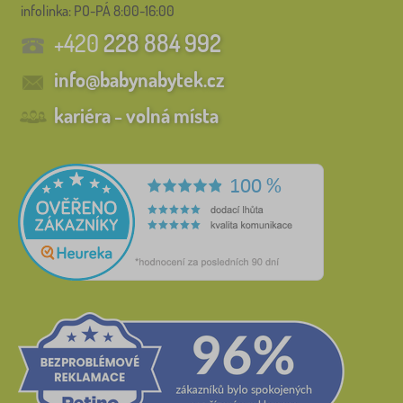
infolinka:
PO-PÁ 8:00-16:00
+420
228 884 992
info@babynabytek.cz
kariéra - volná místa