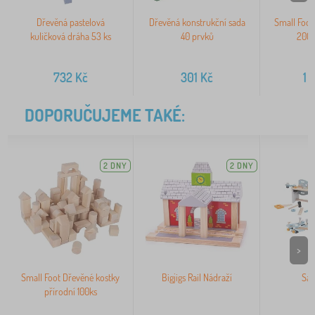
Dřevěná pastelová
Dřevěná konstrukční sada
Small Foot
kuličková dráha 53 ks
40 prvků
200 
732
Kč
301
Kč
1 
DOPORUČUJEME TAKÉ:
2 DNY
2 DNY
>
Small Foot Dřevěné kostky
Bigjigs Rail Nádraží
Sad
přírodní 100ks