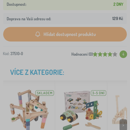
2 DNY
129 Kč
Doprava na Vaši adresu od:
Hlídat dostupnost produktu
Kód:
37510-0
Hodnocení (0)
4
VÍCE Z KATEGORIE:
SKLADEM
3-5 DNÍ
>