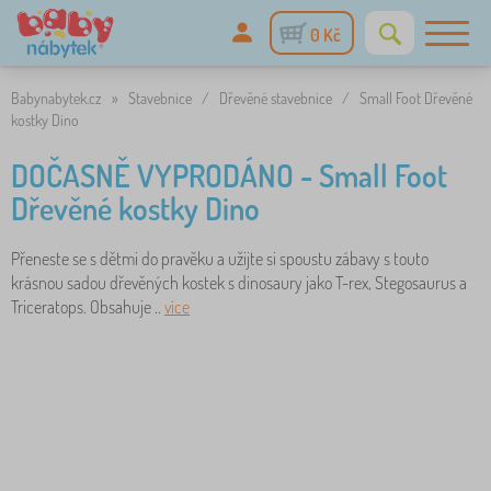
0 Kč
Babynabytek.cz
»
Stavebnice
/
Dřevěné stavebnice
/
Small Foot Dřevěné
kostky Dino
DOČASNĚ VYPRODÁNO - Small Foot
Dřevěné kostky Dino
Přeneste se s dětmi do pravěku a užijte si spoustu zábavy s touto
krásnou sadou dřevěných kostek s dinosaury jako T-rex, Stegosaurus a
Triceratops. Obsahuje ..
více