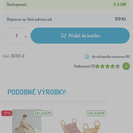
3-5 DNÍ
129 Kč
Doprava na Vaši adresu od:
-
+
Přidat do košíku
Kód:
35722-0
do nákupního seznamu (
0
)
Hodnocení (1)
4
PODOBNÉ VÝROBKY:
-17%
SKLADEM
SKLADEM