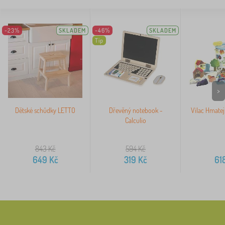
-23%
SKLADEM
-46%
SKLADEM
Tip
>
Dětské schůdky LETTO
Dřevěný notebook -
Vilac Hmatej
Calculio
843
Kč
594
Kč
649
Kč
319
Kč
61