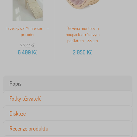
Lezecký set Montessori L -
Dřevěná montessori
přírodní
houpačka s růžovým
polštářem - 85 cm
7 722
Kč
6 409
Kč
2 050
Kč
Popis
Fotky uživatelů
Diskuze
Recenze produktu