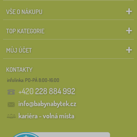
VŠE O NÁKUPU
TOP KATEGORIE
MŮJ ÚČET
KONTAKTY
infolinka:
PO-PÁ 8:00-16:00
+420
228 884 992
info@babynabytek.cz
kariéra - volná místa