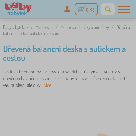
0 Kč
Babynabytek.cz
»
Montessori
/
Montessori hračky a pomůcky
/
Dřevěná
balanční deska s autíčkem a cestou
Dřevěná balanční deska s autíčkem a
cestou
Je důležité podporovat a povzbuzovat děti k různým aktivitám a s
dřevěnou balanční deskou nejen pozitivně rozvíjíte fyzickou zdatnost
vaší ratolesti, ale díky ..
více