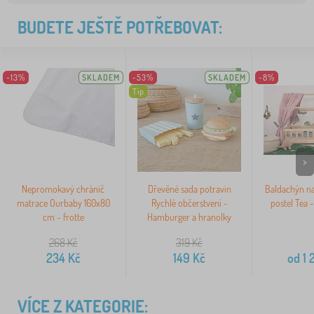
BUDETE JEŠTĚ POTŘEBOVAT:
-13%
SKLADEM
-53%
SKLADEM
-8%
Tip
>
Nepromokavý chránič
Dřevěné sada potravin
Baldachýn n
matrace Ourbaby 160x80
Rychlé občerstvení -
postel Tea 
cm - frotte
Hamburger a hranolky
268
Kč
319
Kč
234
Kč
149
Kč
od
1 
VÍCE Z KATEGORIE: