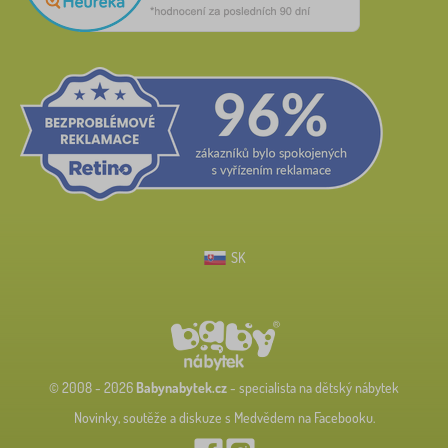
SK
© 2008 - 2026
Babynabytek.cz
- specialista na dětský nábytek
Novinky, soutěže a diskuze s Medvědem na Facebooku.