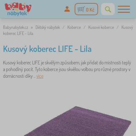
0 Kč
Babynabytek.cz
»
Dětský nábytek
/
Koberce
/
Kusové koberce
/
Kusový
koberec LIFE - Lila
Kusový koberec LIFE - Lila
Kusový koberec LIFE je skvělým způsobem, jak přidat do místnosti teplý
a pohodlný pocit. Tyto koberce jsou skvělou volbou pro různé prostory v
domácnosti díky ..
více