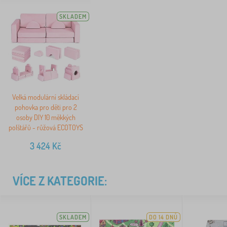
SKLADEM
Velká modulární skládací
pohovka pro děti pro 2
osoby DIY 10 měkkých
polštářů - růžová ECOTOYS
3 424
Kč
VÍCE Z KATEGORIE:
SKLADEM
DO 14 DNŮ