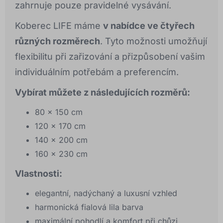
zahrnuje pouze pravidelné vysávání.
Koberec LIFE máme
v nabídce ve čtyřech
různých rozměrech
. Tyto možnosti umožňují
flexibilitu při zařizování a přizpůsobení vašim
individuálním potřebám a preferencím.
Vybírat můžete z následujících rozměrů:
80 x 150 cm
120 x 170 cm
140 x 200 cm
160 x 230 cm
Vlastnosti:
elegantní, nadýchaný a luxusní vzhled
harmonická fialová lila barva
maximální pohodlí a komfort při chůzi