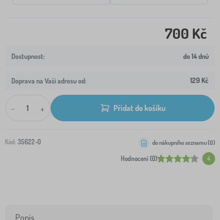
700 Kč
do 14 dnů
129 Kč
Doprava na Vaši adresu od:
-
+
Přidat do košíku
Kód:
35622-0
do nákupního seznamu (
0
)
Hodnocení (0)
4
Popis