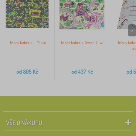
>
Dětský koberec - Město
Dětský koberec Sweet Town
Dětský kobe
pa
od
805
Kč
od
437
Kč
od
5
VŠE O NÁKUPU