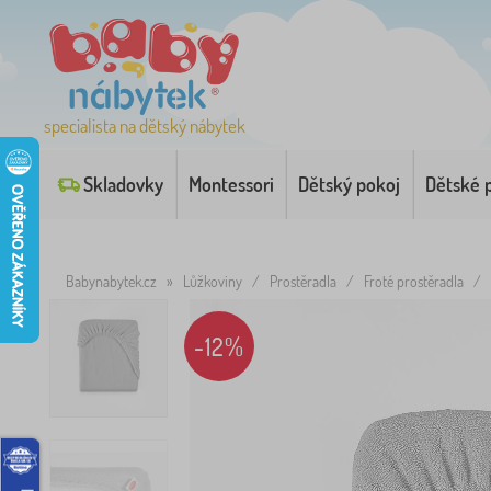
specialista na dětský nábytek
Skladovky
Montessori
Dětský pokoj
Dětské 
Babynabytek.cz
»
Lůžkoviny
/
Prostěradla
/
Froté prostěradla
/
-12%