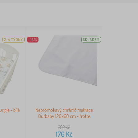
2-4 TÝDNY
-13%
SKLADEM
ngle - bílé
Nepromokavý chránič matrace
Ourbaby 120x60 cm - frotte
202
Kč
176
Kč