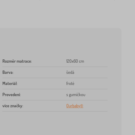
Rozměr matrace
:
120x60 cm
Barva
:
šedá
Materiál
:
froté
Provedení
:
s gumičkou
více značky
:
Ourbaby®