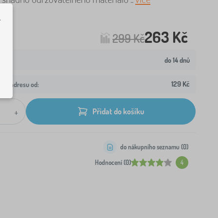
.
263 Kč
299 Kč
do 14 dnů
129 Kč
aši adresu od:
+
Přidat do košíku
do nákupního seznamu (
0
)
Hodnocení (0)
4