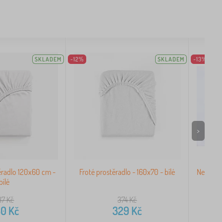
SKLADEM
-12%
SKLADEM
-13%
>
ěradlo 120x60 cm -
Froté prostěradlo - 160x70 - bílé
Nepromo
bílé
87
Kč
374
Kč
50
Kč
329
Kč