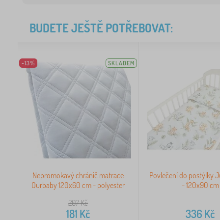
BUDETE JEŠTĚ POTŘEBOVAT:
-13%
SKLADEM
Nepromokavý chránič matrace
Povlečení do postýlky Ju
Ourbaby 120x60 cm - polyester
- 120x90 cm
207
Kč
181
Kč
336
Kč