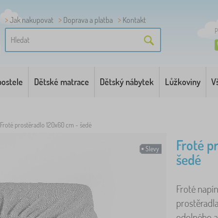
Jak nakupovat
Doprava a platba
Kontakt
P
postele
Dětské matrace
Dětský nábytek
Lůžkoviny
V
Froté prostěradlo 120x60 cm - šedé
Froté p
Slevy
šedé
Froté napín
prostěradl
odolného a