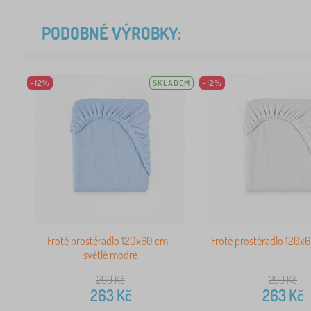
PODOBNÉ VÝROBKY:
-12%
SKLADEM
-12%
Froté prostěradlo 120x60 cm -
Froté prostěradlo 120x6
světlé modré
299
Kč
299
Kč
263
Kč
263
Kč