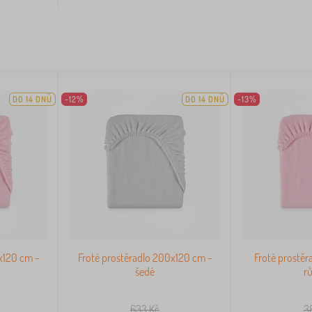
DO 14 DNŮ
-12%
DO 14 DNŮ
-13%
x120 cm -
Froté prostěradlo 200x120 cm -
Froté prostěr
šedé
r
633
Kč
3