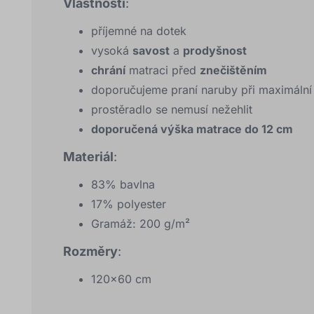
Vlastnosti
:
příjemné na dotek
vysoká
savost
a
prodyšnost
chrání
matraci před
znečištěním
doporučujeme praní naruby při maximální
prostěradlo se nemusí nežehlit
doporučená výška matrace do 12 cm
Materiál
:
83% bavlna
17% polyester
Gramáž: 200 g/m²
Rozměry
:
120x60 cm