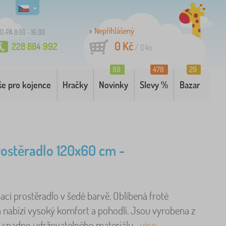
Nepřihlášený
O-PÁ 8:00 - 16:00
0 Kč
228 884 992
/
0
ks
89
478
29
še pro kojence
Hračky
Novinky
Slevy %
Bazar
rostěradlo 120x60 cm -
ací prostěradlo v šedé barvě. Oblíbená froté
a nabízí vysoký komfort a pohodlí. Jsou vyrobena z
 snadno udržovatelného materiálu ..
více