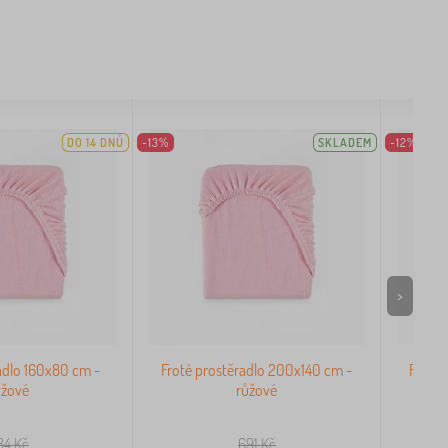
DO 14 DNŮ
-13%
SKLADEM
-12%
>
adlo 160x80 cm -
Froté prostěradlo 200x140 cm -
Froté 
ůžové
růžové
84
Kč
691
Kč