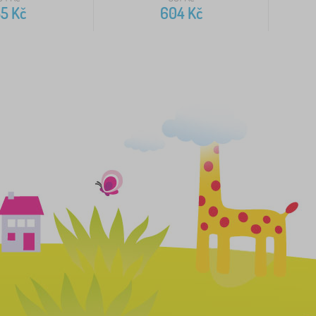
35
Kč
604
Kč