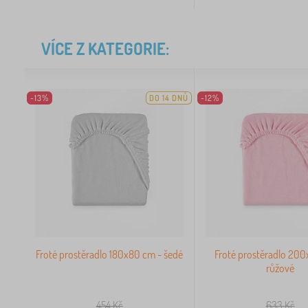
VÍCE Z KATEGORIE:
-13%
DO 14 DNŮ
-12%
Froté prostěradlo 180x80 cm - šedé
Froté prostěradlo 200
růžové
454
Kč
633
Kč