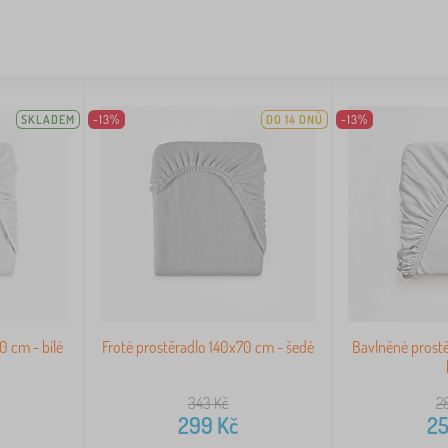
SKLADEM
-13%
DO 14 DNŮ
-13%
0 cm - bílé
Froté prostěradlo 140x70 cm - šedé
Bavlněné prost
343
Kč
2
299
Kč
2