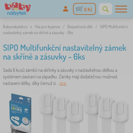
0 Kč
Babynabytek.cz
»
Vše pro kojence
/
Bezpečnost dětí
/
SIPO Multifunkční
nastavitelný zámek na skříně a zásuvky - 6ks
SIPO Multifunkční nastavitelný zámek
na skříně a zásuvky - 6ks
Sada 6 kusů zámků na skřínky a zásuvky s nastavitelnou délkou a
systémem zavíraní na západku. Zámky mají dodatečnou možnost
nastavení délky, díky čemuž si ..
více