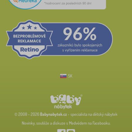
SK
© 2008 - 2026
Babynabytek.cz
- specialista na dětský nábytek
Novinky, soutěže a diskuze s Medvědem na Facebooku.