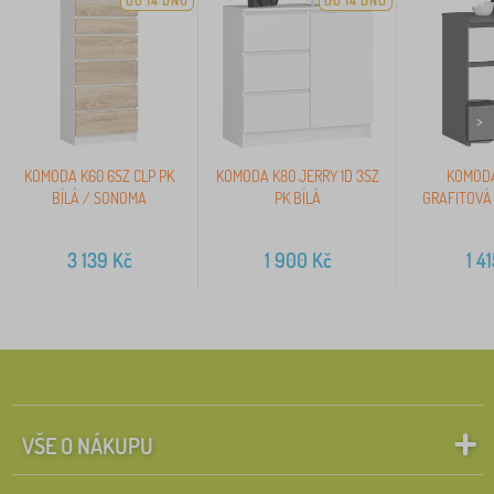
DO 14 DNŮ
DO 14 DNŮ
>
KOMODA K60 6SZ CLP PK
KOMODA K80 JERRY 1D 3SZ
KOMODA
BÍLÁ / SONOMA
PK BÍLÁ
GRAFITOVÁ 
3 139
Kč
1 900
Kč
1 4
VŠE O NÁKUPU