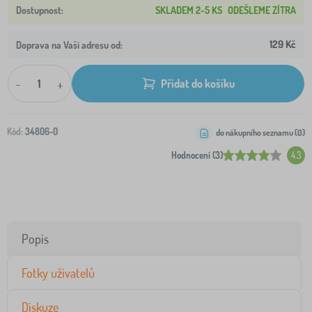
SKLADEM 2-5 KS
ODEŠLEME ZÍTRA
129 Kč
Doprava na Vaši adresu od:
-
+
Přidat do košíku
Kód:
34806-0
do nákupního seznamu (
0
)
Hodnocení (3)
4.3
Popis
Fotky uživatelů
Diskuze