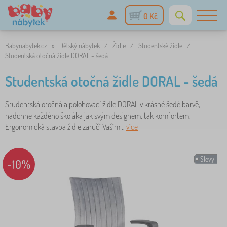
0 Kč
Babynabytek.cz
»
Dětský nábytek
/
Židle
/
Studentské židle
/
Studentská otočná židle DORAL - šedá
Studentská otočná židle DORAL - šedá
Studentská otočná a polohovací židle DORAL v krásné šedé barvě,
nadchne každého školáka jak svým designem, tak komfortem.
Ergonomická stavba židle zaručí Vaším ..
více
Slevy
-10%