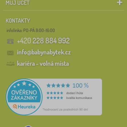
MŮJ ÚČET
KONTAKTY
infolinka:
PO-PÁ 8:00-16:00
+420
228 884 992
info@babynabytek.cz
kariéra - volná místa