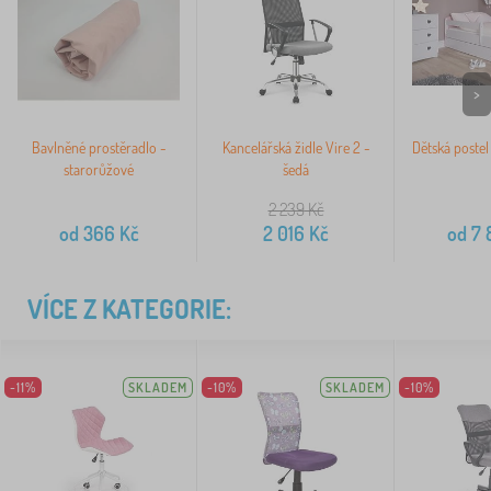
>
Bavlněné prostěradlo -
Kancelářská židle Vire 2 -
Dětská postel
starorůžové
šedá
2 239
Kč
od
366
Kč
2 016
Kč
od
7 
VÍCE Z KATEGORIE:
-11%
SKLADEM
-10%
SKLADEM
-10%