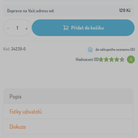
129 Kč
Doprava na Vaši adresu od:
-
+
Přidat do košíku
Kód:
34239-0
do nákupního seznamu (
0
)
Hodnocení (0)
4
Popis
Fotky uživatelů
Diskuze