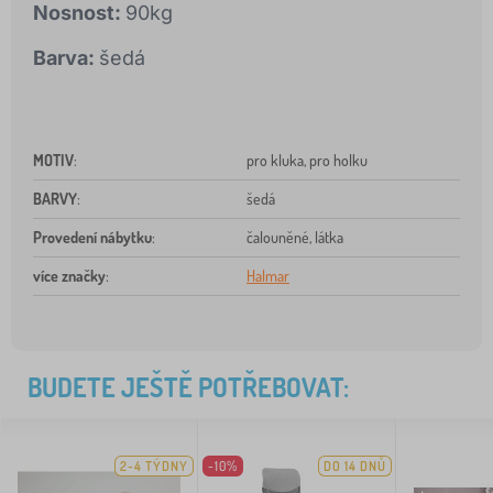
Nosnost:
90kg
Barva:
šedá
MOTIV
:
pro kluka, pro holku
BARVY
:
šedá
Provedení nábytku
:
čalouněné, látka
více značky
:
Halmar
BUDETE JEŠTĚ POTŘEBOVAT:
2-4 TÝDNY
-10%
DO 14 DNŮ