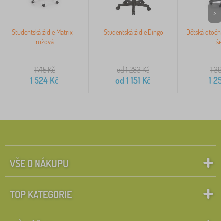
>
Studentská židle Matrix -
Studentská židle Dingo
Dětská otočn
růžová
š
1 715
Kč
od 1 283
Kč
1 3
1 524
Kč
od
1 151
Kč
1 2
VŠE O NÁKUPU
TOP KATEGORIE