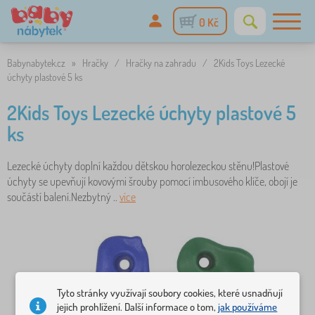
0 Kč
Babynabytek.cz
»
Hračky
/
Hračky na zahradu
/
2Kids Toys Lezecké
úchyty plastové 5 ks
2Kids Toys Lezecké úchyty plastové 5
ks
Lezecké úchyty doplní každou dětskou horolezeckou stěnu!Plastové
úchyty se upevňují kovovými šrouby pomocí imbusového klíče, obojí je
součástí balení.Nezbytný ..
více
Tyto stránky využívají soubory cookies, které usnadňují
jejich prohlížení. Další informace o tom,
jak používáme