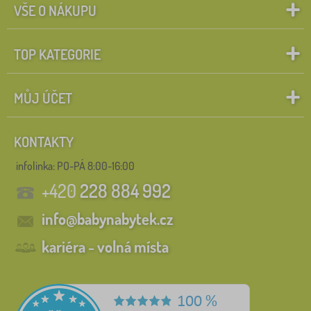
VŠE O NÁKUPU
TOP KATEGORIE
MŮJ ÚČET
KONTAKTY
infolinka:
PO-PÁ 8:00-16:00
+420
228 884 992
info@babynabytek.cz
kariéra - volná místa