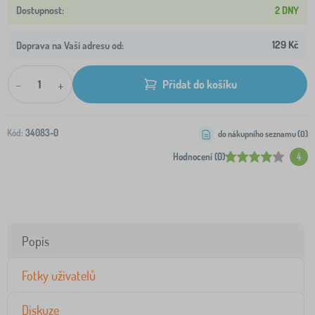
2 DNY
129 Kč
Doprava na Vaši adresu od:
-
+
Přidat do košíku
Kód:
34083-0
do nákupního seznamu (
0
)
Hodnocení (0)
4
Popis
Fotky uživatelů
Diskuze