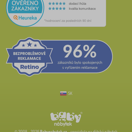
SK
© 2008 - 2026
Babynabytek.cz
- specialista na dětský nábytek