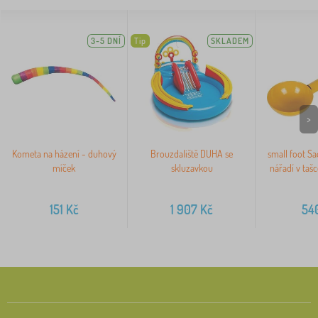
3-5 DNÍ
Tip
SKLADEM
>
Kometa na házení - duhový
Brouzdaliště DUHA se
small foot S
míček
skluzavkou
nářadí v taš
151
Kč
1 907
Kč
54