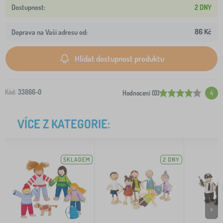
2 DNY
86 Kč
Doprava na Vaši adresu od:
Hlídat dostupnost produktu
Kód:
33866-0
Hodnocení (0)
4
VÍCE Z KATEGORIE:
SKLADEM
2 DNY
>