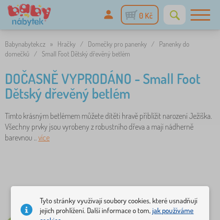
0 Kč
Babynabytek.cz
»
Hračky
/
Domečky pro panenky
/
Panenky do
domečků
/
Small Foot Dětský dřevěný betlém
DOČASNĚ VYPRODÁNO - Small Foot
Dětský dřevěný betlém
Tímto krásným betlémem můžete dítěti hravě přiblížit narození Ježíška.
Všechny prvky jsou vyrobeny z robustního dřeva a mají nádherně
barevnou ..
více
Tyto stránky využívají soubory cookies, které usnadňují
jejich prohlížení. Další informace o tom,
jak používáme