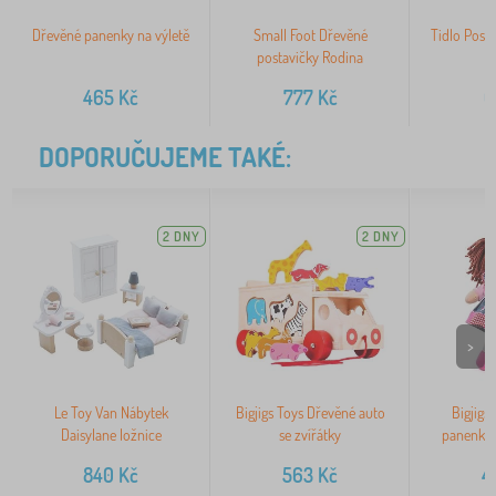
Dřevěné panenky na výletě
Small Foot Dřevěné
Tidlo Posta
postavičky Rodina
465
Kč
777
Kč
6
DOPORUČUJEME TAKÉ:
2 DNY
2 DNY
>
Le Toy Van Nábytek
Bigjigs Toys Dřevěné auto
Bigjigs
Daisylane ložnice
se zvířátky
panenka 
840
Kč
563
Kč
4