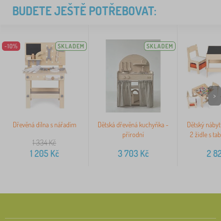
BUDETE JEŠTĚ POTŘEBOVAT:
-10%
SKLADEM
SKLADEM
>
Dřevěná dílna s nářadím
Dětská dřevěná kuchyňka -
Dětský nábytk
přírodní
2 židle s t
1 334
Kč
1 205
Kč
3 703
Kč
2 8