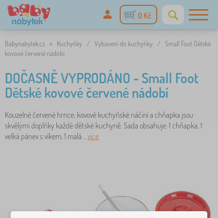
0 Kč
Babynabytek.cz
»
Kuchyňky
/
Vybavení do kuchyňky
/
Small Foot Dětské
kovové červené nádobí
DOČASNĚ VYPRODÁNO - Small Foot
Dětské kovové červené nádobí
Kouzelné červené hrnce, kovové kuchyňské náčiní a chňapka jsou
skvělými doplňky každé dětské kuchyně. Sada obsahuje: 1 chňapka, 1
velká pánev s víkem, 1 malá ..
více