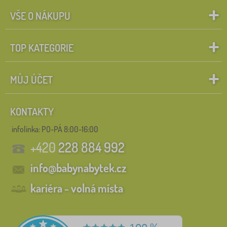
VŠE O NÁKUPU
TOP KATEGORIE
MŮJ ÚČET
KONTAKTY
infolinka:
PO-PÁ 8:00-16:00
+420
228 884 992
info@babynabytek.cz
kariéra - volná místa