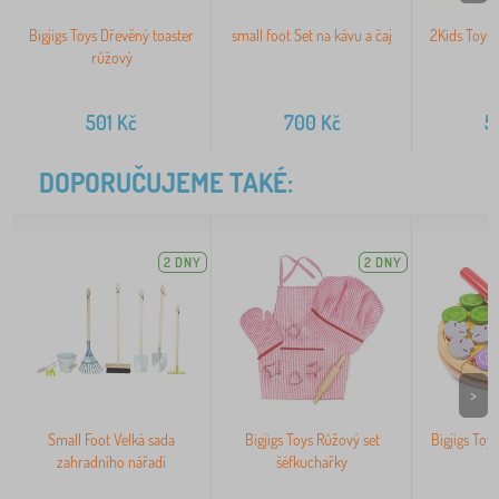
Bigjigs Toys Dřevěný toaster
small foot Set na kávu a čaj
2Kids Toys
růžový
501
Kč
700
Kč
5
DOPORUČUJEME TAKÉ:
2 DNY
2 DNY
>
Small Foot Velká sada
Bigjigs Toys Růžový set
Bigjigs Toy
zahradního nářadí
šéfkuchařky