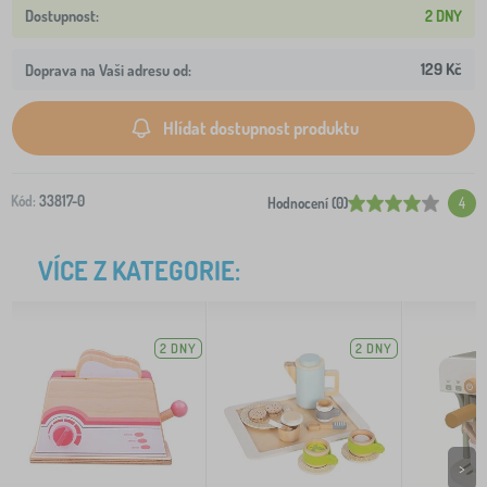
2 DNY
129 Kč
Doprava na Vaši adresu od:
Hlídat dostupnost produktu
Kód:
33817-0
Hodnocení (0)
4
VÍCE Z KATEGORIE:
2 DNY
2 DNY
>