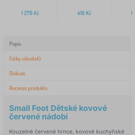
1 276
Kč
416
Kč
6
Popis
Fotky uživatelů
Diskuze
Recenze produktu
Small Foot Dětské kovové
červené nádobí
Kouzelné červené hrnce, kovové kuchyňské