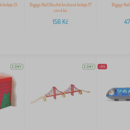
é koleje 21
Bigjigs Rail Dlouhé kruhové koleje 17
Bigjigs Rai
cm 4 ks
156
Kč
4
2 DNY
2 DNY
-9%