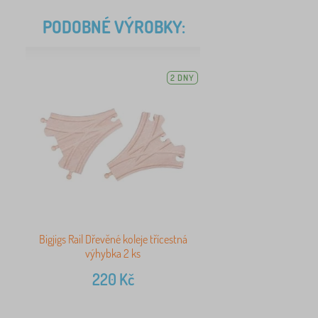
PODOBNÉ VÝROBKY:
2 DNY
Bigjigs Rail Dřevěné koleje třícestná
výhybka 2 ks
220
Kč