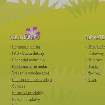
VŠE O NÁKUPU
TOP KATE
Doprava a platba
Dětský ná
FAQ - Časté dotazy
Lůžkoviny
Obchodní podmínky
Dekorace
Reklamační formulář
Hračky
Vrácení a výměna zboží
Novinky
Ochrana osobních údajů
Bazar
Cookies
Bazarové produkty
Nákup na splátky