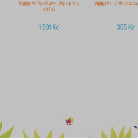
Bigjigs Rail Exkluzivní depo pro 5
Bigjigs Rail Cihlový žele
vláčků
1 591
Kč
355
Kč