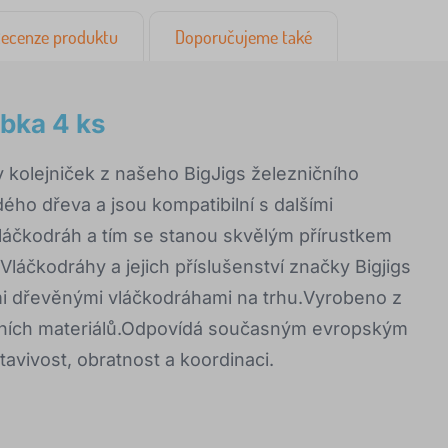
ecenze produktu
Doporučujeme také
ybka 4 ks
 kolejniček z našeho BigJigs železničního
dého dřeva a jsou kompatibilní s dalšími
láčkodráh a tím se stanou skvělým přírustkem
 Vláčkodráhy a jejich příslušenství značky Bigjigs
mi dřevěnými vláčkodráhami na trhu.Vyrobeno z
odních materiálů.Odpovídá současným evropským
ivost, obratnost a koordinaci.