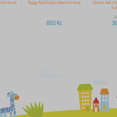
zniční tunel
Bigjigs Rail Dvojitý železniční most
Osobní vlak s ř
na 
3
693
Kč
3