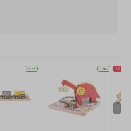
2 DNY
2 DNY
-7%
>