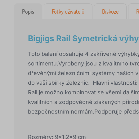
Popis
Fotky uživatelů
Diskuze
R
Bigjigs Rail Symetrická výh
Toto balení obsahuje 4 zakřivené výhybky
sortimentu.Vyrobeny jsou z kvalitního tvr
dřevěnými železničními systémy našich v
do vaší sbírky železnic. Hlavní vlastnosti:
Rail je možno kombinovat se všemi další
kvalitních a zodpovědně získaných přír
bezpečnostním normám.Podporuje představ
Rozměry: 9x1,2x9 cm