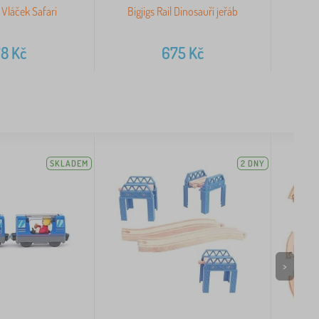
l Vláček Safari
Bigjigs Rail Dinosauří jeřáb
Stře
78
Kč
675
Kč
SKLADEM
2 DNY
>