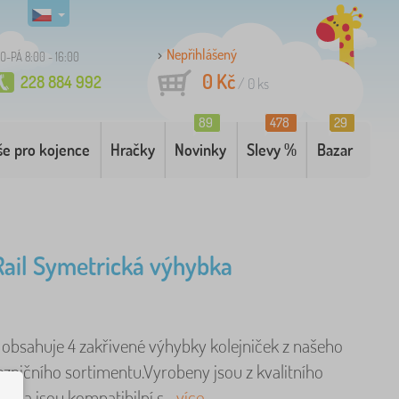
Nepřihlášený
O-PÁ 8:00 - 16:00
0 Kč
228 884 992
/
0
ks
89
478
29
še pro kojence
Hračky
Novinky
Slevy %
Bazar
 Rail Symetrická výhybka
í obsahuje 4 zakřivené výhybky kolejniček z našeho
ezničního sortimentu.Vyrobeny jsou z kvalitního
va a jsou kompatibilní s ..
více
.