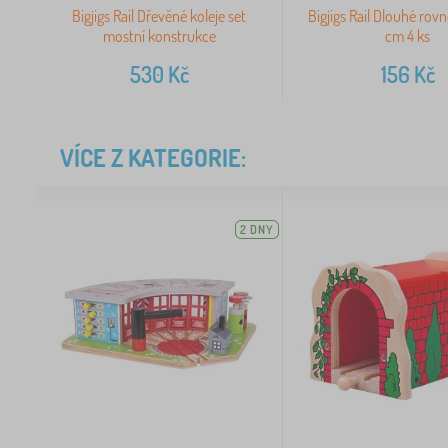
Bigjigs Rail Dřevěné koleje set
Bigjigs Rail Dlouhé rovn
mostní konstrukce
cm 4 ks
530
Kč
156
Kč
VÍCE Z KATEGORIE:
2 DNY