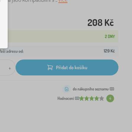
208 Kč
2 DNY
129 Kč
aši adresu od:
+
Přidat do košíku
do nákupního seznamu (
0
)
Hodnocení (0)
4