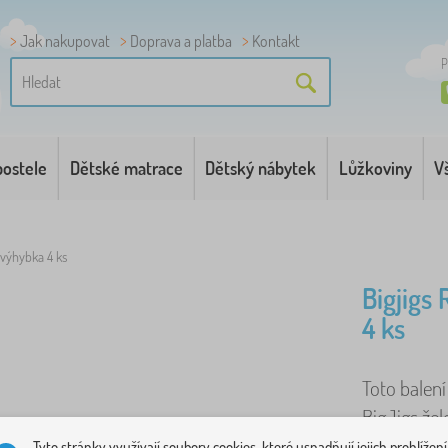
Jak nakupovat
Doprava a platba
Kontakt
P
postele
Dětské matrace
Dětský nábytek
Lůžkoviny
V
 výhybka 4 ks
Bigjigs
4 ks
Toto balen
BigJigs žel
tvrdého dře
Tyto stránky využívají soubory cookies, které usnadňují jejich prohlížení