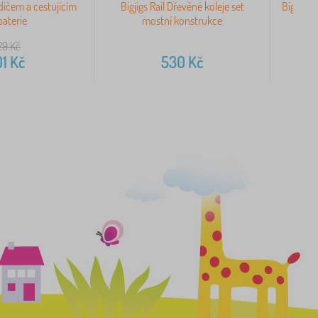
idičem a cestujícím
Bigjigs Rail Dřevěné koleje set
Bigjigs R
baterie
mostní konstrukce
29
Kč
01
Kč
530
Kč