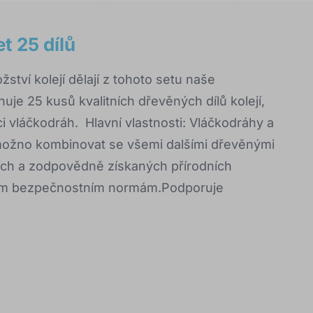
et 25 dílů
tví kolejí dělají z tohoto setu naše
uje 25 kusů kvalitních dřevěných dílů kolejí,
ekci vláčkodráh. Hlavní vlastnosti: Vláčkodráhy a
je možno kombinovat se všemi dalšími dřevěnými
ních a zodpovědně získaných přírodních
ým bezpečnostním normám.Podporuje