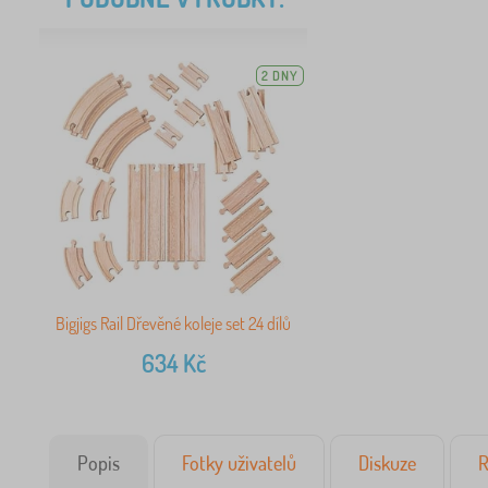
2 DNY
Bigjigs Rail Dřevěné koleje set 24 dílů
634
Kč
Popis
Fotky uživatelů
Diskuze
R