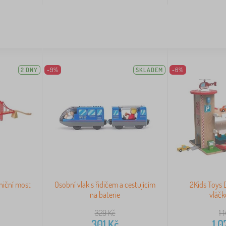
2 DNY
-9%
SKLADEM
-6%
zniční most
Osobní vlak s řidičem a cestujícím
2Kids Toys 
na baterie
vláč
329
Kč
1 
301
Kč
1 