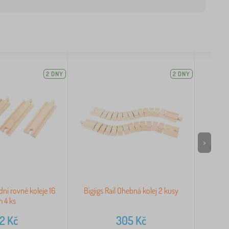
2 DNY
2 DNY
>
ední rovné koleje 16
Bigjigs Rail Ohebná kolej 2 kusy
Bigji
 4 ks
22
Kč
305
Kč