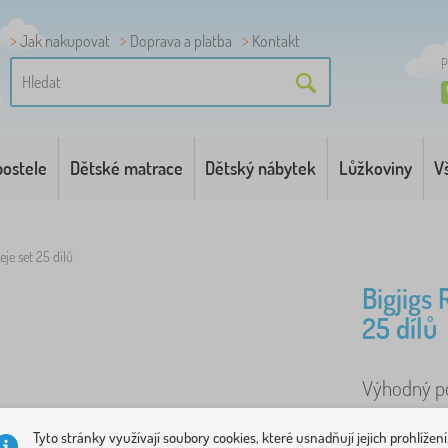
Jak nakupovat
Doprava a platba
Kontakt
P
postele
Dětské matrace
Dětský nábytek
Lůžkoviny
V
eje set 25 dílů
Bigjigs 
25 dílů
Výhodný pom
tohoto set
Tyto stránky využívají soubory cookies, které usnadňují jejich prohlížení
25 kusů kva