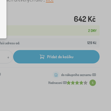
642 Kč
2 DNY
129 Kč
aši adresu od:
+
Přidat do košíku
0
do nákupního seznamu (
0
)
Hodnocení (0)
4