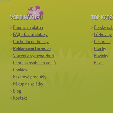
VŠE O NÁKUPU
TOP KATE
Doprava a platba
Dětský ná
FAQ - Časté dotazy
Lůžkoviny
Obchodní podmínky
Dekorace
Reklamační formulář
Hračky
Vrácení a výměna zboží
Novinky
Ochrana osobních údajů
Bazar
Cookies
Bazarové produkty
Nákup na splátky
Blog
Kontakt