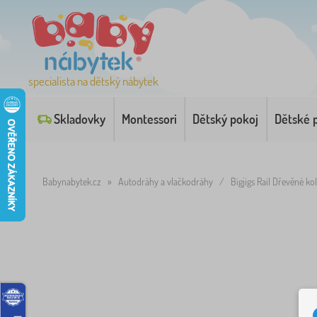
specialista na dětský nábytek
Skladovky
Montessori
Dětský pokoj
Dětské 
Babynabytek.cz
»
Autodráhy a vlačkodráhy
/
Bigjigs Rail Dřevěné kol