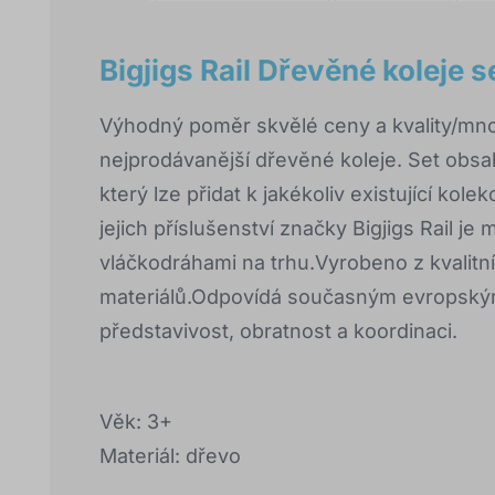
Bigjigs Rail Dřevěné koleje s
Výhodný poměr skvělé ceny a kvality/množs
nejprodávanější dřevěné koleje. Set obsah
který lze přidat k jakékoliv existující kol
jejich příslušenství značky Bigjigs Rail 
vláčkodráhami na trhu.Vyrobeno z kvalit
materiálů.Odpovídá současným evropsk
představivost, obratnost a koordinaci.
Věk: 3+
Materiál: dřevo