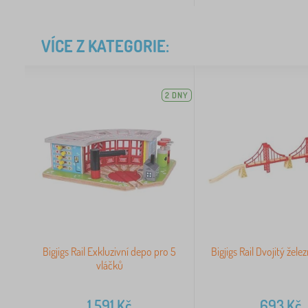
VÍCE Z KATEGORIE:
2 DNY
Bigjigs Rail Exkluzivní depo pro 5
Bigjigs Rail Dvojitý žele
vláčků
1 591
Kč
693
Kč