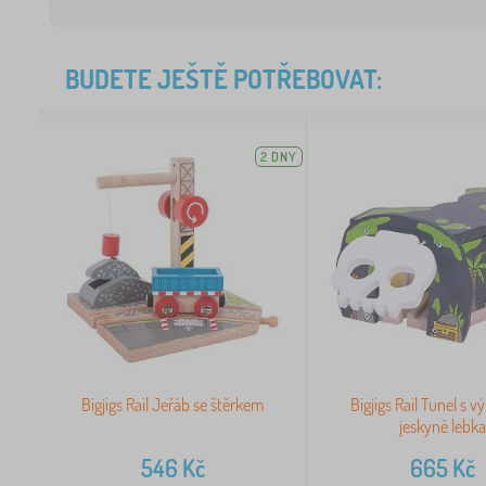
BUDETE JEŠTĚ POTŘEBOVAT:
2 DNY
Bigjigs Rail Jeřáb se štěrkem
Bigjigs Rail Tunel s 
jeskyně lebka
546
Kč
665
Kč