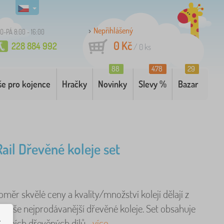
Nepřihlášený
O-PÁ 8:00 - 16:00
0 Kč
228 884 992
/
0
ks
88
478
29
še pro kojence
Hračky
Novinky
Slevy %
Bazar
Rail Dřevěné koleje set
ěr skvělé ceny a kvality/množství kolejí dělají z
u naše nejprodávanější dřevěné koleje. Set obsahuje
.
litních dřevěných dílů ..
více