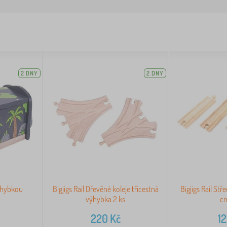
2 DNY
2 DNY
výhybkou
Bigjigs Rail Dřevěné koleje třícestná
Bigjigs Rail Stř
výhybka 2 ks
cm
220
Kč
1