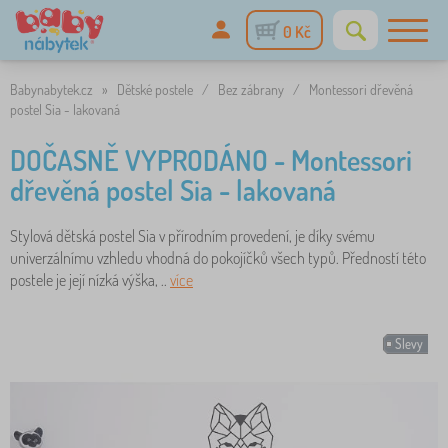
0 Kč
Babynabytek.cz
»
Dětské postele
/
Bez zábrany
/
Montessori dřevěná
postel Sia - lakovaná
DOČASNĚ VYPRODÁNO - Montessori
dřevěná postel Sia - lakovaná
Stylová dětská postel Sia v přírodním provedení, je díky svému
univerzálnímu vzhledu vhodná do pokojíčků všech typů. Předností této
postele je její nízká výška, ..
více
Slevy