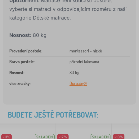
Upozornění
: Matrace není součástí postele,
vyberte si matraci v odpovídajícím rozměru z naší
kategorie Dětské matrace.
Nosnost
: 80 kg
Provedení postele
:
montessori - nízké
Barva postele
:
přírodní lakovaná
Nosnost
:
80 kg
více značky
:
Ourbaby®
BUDETE JEŠTĚ POTŘEBOVAT:
-11%
SKLADEM
-17%
SKLADEM
-10%