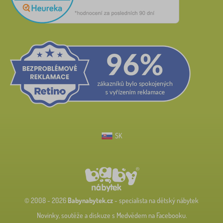
SK
© 2008 - 2026
Babynabytek.cz
- specialista na dětský nábytek
Novinky, soutěže a diskuze s Medvědem na Facebooku.