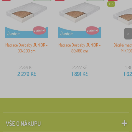
Tip
>
Matrace Ourbaby JUNIOR -
Matrace Ourbaby JUNIOR -
Dětská mat
90x200 cm
80x180 cm
MIKROC
2 574
Kč
2 277
Kč
1 8
2 279
Kč
1 891
Kč
1 6
VŠE O NÁKUPU