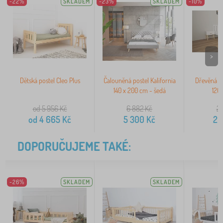
-22%
SKLADEM
-23%
SKLADEM
-10%
>
Dětská postel Cleo Plus
Čalouněná postel Kalifornia
Dřevěná p
140 x 200 cm - šedá
120 
od 5 956
Kč
6 882
Kč
2 
od
4 665
Kč
5 300
Kč
2 
DOPORUČUJEME TAKÉ:
-26%
SKLADEM
SKLADEM