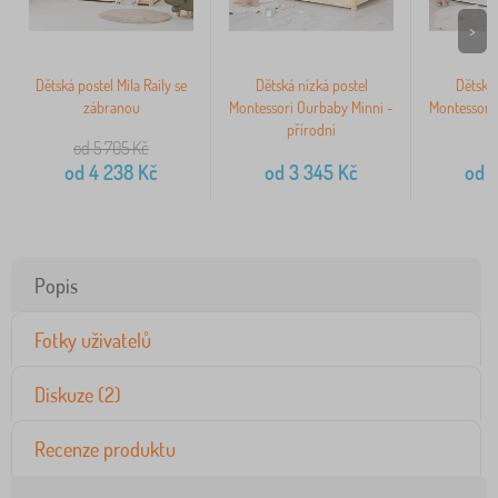
>
Dětská postel Mila Raily se
Dětská nízká postel
Dětská 
zábranou
Montessori Ourbaby Minni -
Montessori
přírodní
od 5 705
Kč
od
4 238
Kč
od
3 345
Kč
od
4
Popis
Fotky uživatelů
Diskuze (2)
Recenze produktu