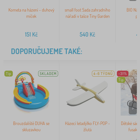
Kometa na házení - duhový
small foot Sada zahradního
BIO Nák
míček
nářadí v tašce Tiny Garden
pí
5
151
Kč
540
Kč
4
DOPORUČUJEME TAKÉ:
Tip
SKLADEM
4-6 TÝDNŮ
-31%
Tip
>
Brouzdaliště DUHA se
Házecí letadýlko FLY-POP -
Dětské sáň
skluzavkou
žlutá
fusake