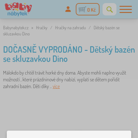
0 Kč
Babynabytek.cz
»
Hračky
/
Hračky na zahradu
/
Dětský bazén se
skluzavkou Dino
DOČASNĚ VYPRODÁNO - Dětský bazén
se skluzavkou Dino
Málokdo by chtěl trávit horké dny doma. Abyste mohli naplno využít
možností , které prázdninové dny nabízí, vyplatí se dětem pořídit
zahradní bazén. Děti díky ..
více