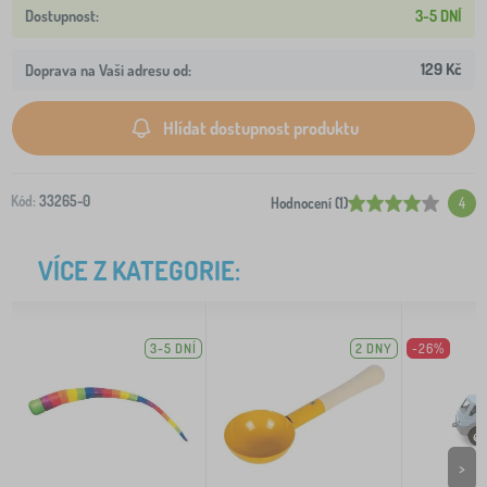
3-5 DNÍ
129 Kč
Doprava na Vaši adresu od:
Hlídat dostupnost produktu
Kód:
33265-0
Hodnocení (1)
4
VÍCE Z KATEGORIE:
3-5 DNÍ
2 DNY
-26%
>