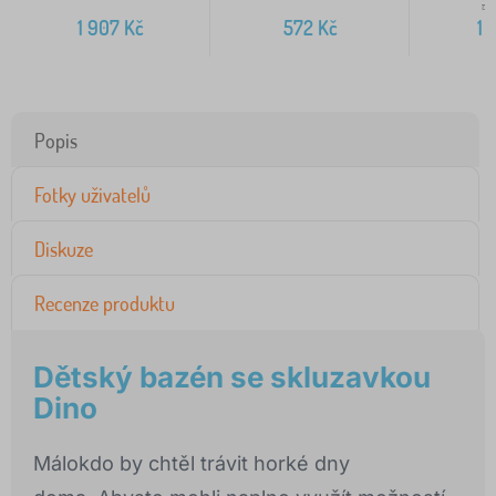
2 
1 907
Kč
572
Kč
1 
Popis
Fotky uživatelů
Diskuze
Recenze produktu
Dětský bazén se skluzavkou
Dino
Málokdo by chtěl trávit horké dny