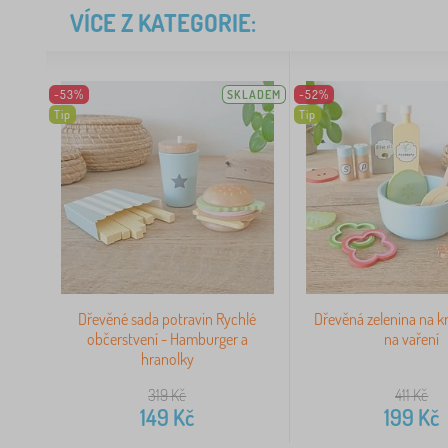
VÍCE Z KATEGORIE:
-53%
SKLADEM
-52%
Tip
Tip
Dřevěné sada potravin Rychlé
Dřevěná zelenina na kr
občerstvení - Hamburger a
na vaření
hranolky
319
Kč
411
Kč
149
Kč
199
Kč