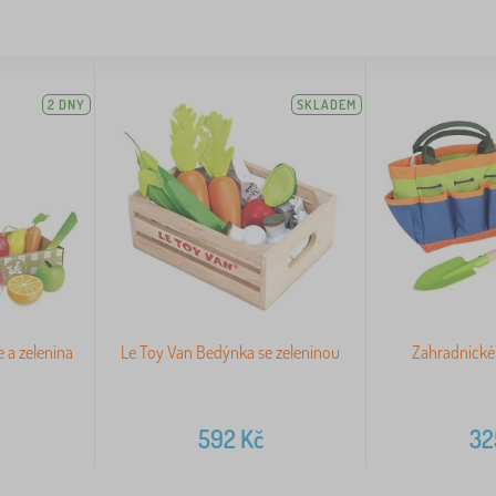
2 DNY
SKLADEM
 a zelenina
Le Toy Van Bedýnka se zeleninou
Zahradnické 
592
Kč
32