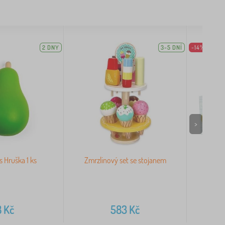
2 DNY
3-5 DNÍ
-14%
>
s Hruška 1 ks
Zmrzlinový set se stojanem
Le Toy 
8
Kč
583
Kč