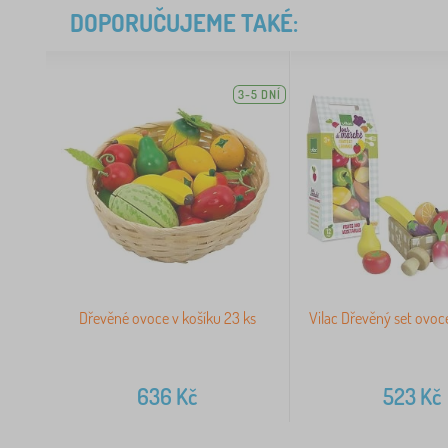
DOPORUČUJEME TAKÉ:
3-5 DNÍ
Dřevěné ovoce v košíku 23 ks
Vilac Dřevěný set ovoce
636
Kč
523
Kč