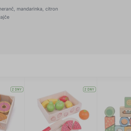
eranč, mandarinka, citron
rajče
2 DNY
2 DNY