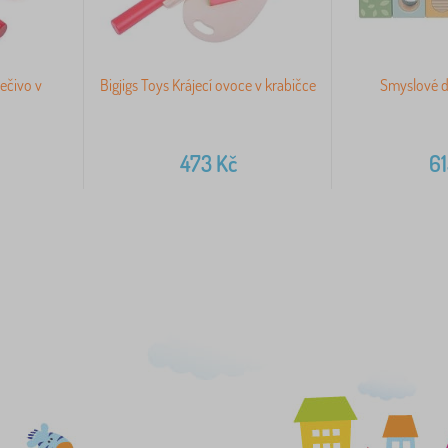
pečivo v
Bigjigs Toys Krájecí ovoce v krabičce
Smyslové d
473
Kč
6