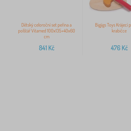
Dětský celoroční set peřina a
Bigjigs Toys Krájecí 
polštář Vitamed 100x135+40x60
krabičce
cm
841
Kč
476
Kč