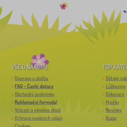
VŠE O NÁKUPU
TOP KATE
Doprava a platba
Dětský ná
FAQ - Časté dotazy
Lůžkoviny
Obchodní podmínky
Dekorace
Reklamační formulář
Hračky
Vrácení a výměna zboží
Novinky
Ochrana osobních údajů
Bazar
Cookies