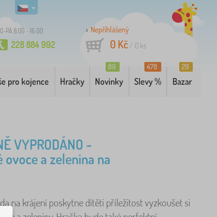
Nepřihlášený
O-PÁ 8:00 - 16:00
0 Kč
228 884 992
/
0
ks
89
478
29
še pro kojence
Hračky
Novinky
Slevy %
Bazar
NĚ VYPRODÁNO -
 ovoce a zelenina na
a na krájení poskytne dítěti příležitost vyzkoušet si
oce a zeleniny. Hračka bude také perfektní