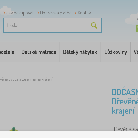
Jak nakupovat
Doprava a platba
Kontakt
P
postele
Dětské matrace
Dětský nábytek
Lůžkoviny
V
věné ovoce a zelenina na krájení
DOČAS
Dřevěné
krájení
Dřevěná sad
přípravu ov