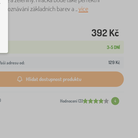
.
 poznávání základních barev a ..
více
392 Kč
3-5 DNÍ
129 Kč
aši adresu od:
Hlídat dostupnost produktu
0
Hodnocení (3)
4