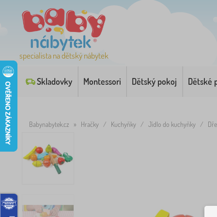
specialista na dětský nábytek
Skladovky
Montessori
Dětský pokoj
Dětské 
Babynabytek.cz
»
Hračky
/
Kuchyňky
/
Jídlo do kuchyňky
/
Dře