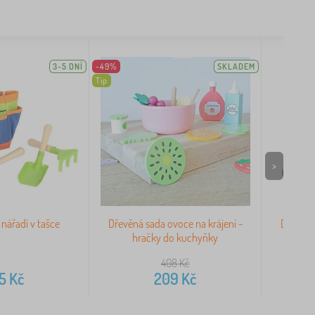
3-5 DNÍ
-49%
SKLADEM
Tip
>
nářadí v tašce
Dřevěná sada ovoce na krájení -
Dřevěné 
hračky do kuchyňky
408
Kč
5
Kč
209
Kč