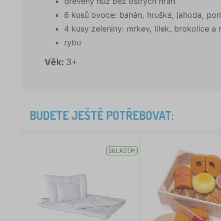
dřevěný nůž bez ostrých hran
6 kusů ovoce: banán, hruška, jahoda, pom
4 kusy zeleniny: mrkev, lilek, brokolice a 
rybu
Věk:
3+
BUDETE JEŠTĚ POTŘEBOVAT:
SKLADEM