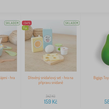
SKLADEM
-54%
SKLADEM
Tip
ájení - hra
Dřevěný snídaňový set - hra na
Bigjigs Toy
přípravu snídaně
342
Kč
159
Kč
5