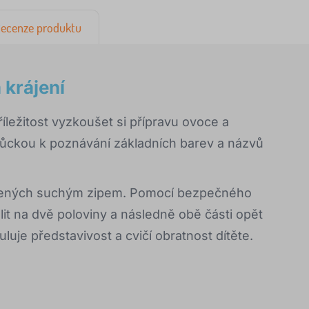
ecenze produktu
 krájení
íležitost vyzkoušet si přípravu ovoce a
můckou k poznávání základních barev a názvů
ojených suchým zipem. Pomocí bezpečného
t na dvě poloviny a následně obě části opět
uje představivost a cvičí obratnost dítěte.