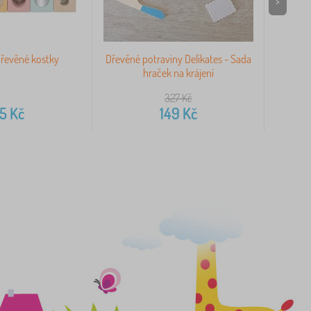
>
řevěné kostky
Dřevěné potraviny Delikates - Sada
Bigji
hraček na krájení
327
Kč
15
Kč
149
Kč