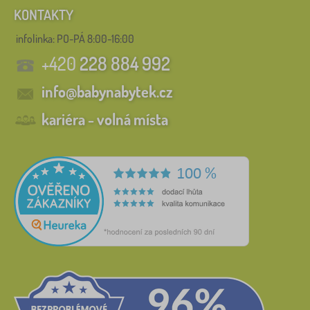
KONTAKTY
infolinka:
PO-PÁ 8:00-16:00
+420
228 884 992
info@babynabytek.cz
kariéra - volná místa