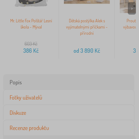
>
Mr. Little Fox Polštář Lesní
Dětská postýlka Alek s
Proutěn
škola - Mýval
vyjímatelnými příčkami -
výbavou 
přírodní
b
603
Kč
386
Kč
od
3 890
Kč
3 
Popis
Fotky uživatelů
Diskuze
Recenze produktu