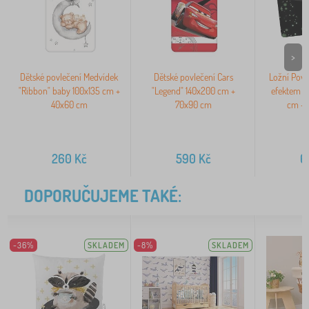
>
Dětské povlečení Medvídek
Dětské povlečení Cars
Ložní Povle
"Ribbon" baby 100x135 cm +
"Legend" 140x200 cm +
efektem F
40x60 cm
70x90 cm
cm + 
260
Kč
590
Kč
6
DOPORUČUJEME TAKÉ:
-36%
SKLADEM
-8%
SKLADEM