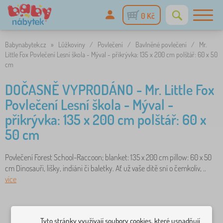
0 Kč
Babynabytek.cz
»
Lůžkoviny
/
Povlečení
/
Bavlněné povlečení
/
Mr.
Little Fox Povlečení Lesní škola - Mýval - přikrývka: 135 x 200 cm polštář: 60 x 50
cm
DOČASNĚ VYPRODÁNO - Mr. Little Fox
Povlečení Lesní škola - Mýval -
přikrývka: 135 x 200 cm polštář: 60 x
50 cm
Povlečení Forest School-Raccoon; blanket: 135 x 200 cm pillow: 60 x 50
cm Dinosauři, lišky, indiáni či baletky. Ať už vaše ditě sní o čemkoliv, ..
více
Tyto stránky využívají soubory cookies, které usnadňují