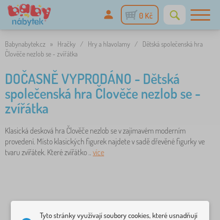
0 Kč
Babynabytek.cz
»
Hračky
/
Hry a hlavolamy
/
Dětská společenská hra
Člověče nezlob se - zvířátka
DOČASNĚ VYPRODÁNO - Dětská
společenská hra Člověče nezlob se -
zvířátka
Klasická desková hra Člověče nezlob se v zajímavém moderním
provedení. Místo klasických figurek najdete v sadě dřevěné figurky ve
tvaru zvířátek. Které zvířátko ..
více
Tyto stránky využívají soubory cookies, které usnadňují