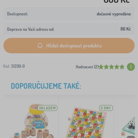
dočasně vyprodáno
86 Kč
Doprava na Vaši adresu od:
Hlídat dostupnost produktu
Kód:
31200-0
Hodnocení (2)
5
DOPORUČUJEME TAKÉ:
SKLADEM
2 DNY