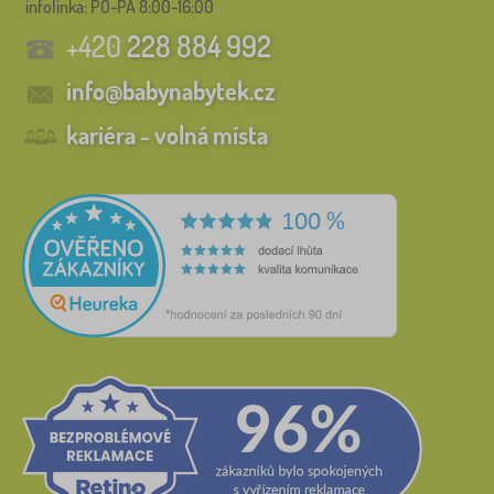
infolinka:
PO-PÁ 8:00-16:00
+420
228 884 992
info@babynabytek.cz
kariéra - volná místa