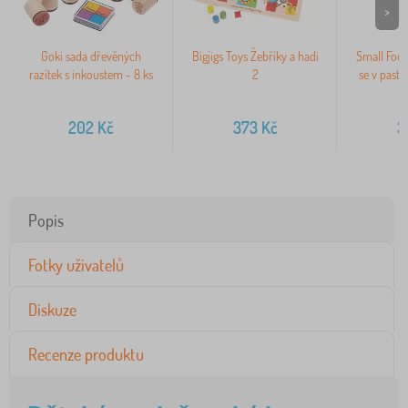
>
Goki sada dřevěných
Bigjigs Toys Žebříky a hadi
Small Foot
razítek s inkoustem - 8 ks
2
se v past
202
Kč
373
Kč
3
Popis
Fotky uživatelů
Diskuze
Recenze produktu