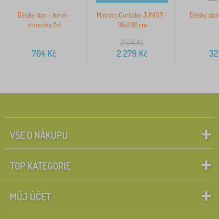
Dětský stan + tunel -
Matrace Ourbaby JUNIOR -
Dětský sta
stonožka 2v1
90x200 cm
2 574
Kč
704
Kč
2 279
Kč
32
VŠE O NÁKUPU
TOP KATEGORIE
MŮJ ÚČET