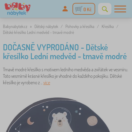
0 Kč
Babynabytek.cz
»
Dětský nábytek
/
Pohovky a křesílka
/
Křesílka
/
Dětské křesílko Lední medvěd - tmavě modré
DOČASNĚ VYPRODÁNO - Dětské
křesílko Lední medvěd - tmavě modré
Tmavě modré křesílko s motivem ledního medvěda a zvířátek ve vesmíru.
Toto vesmírně krásné křesílko je vhodné do každého pokojíku. Dětské
křesílko je vyrobeno z ..
více