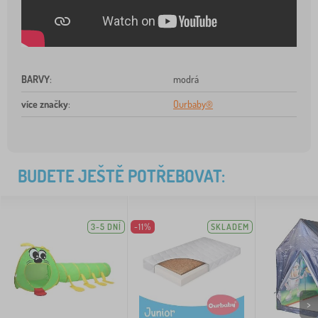
BARVY
:
modrá
více značky
:
Ourbaby®
BUDETE JEŠTĚ POTŘEBOVAT:
3-5 DNÍ
-11%
SKLADEM
>