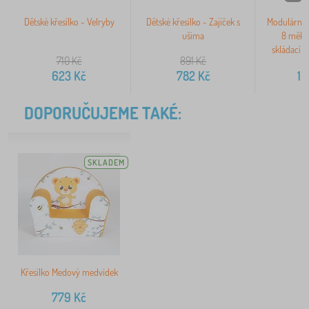
Dětské křesílko - Velryby
Dětské křesílko - Zajíček s
Modulární d
ušima
8 měkk
skládací 
710
Kč
891
Kč
623
Kč
782
Kč
1 
DOPORUČUJEME TAKÉ:
SKLADEM
Křesílko Medový medvídek
779
Kč