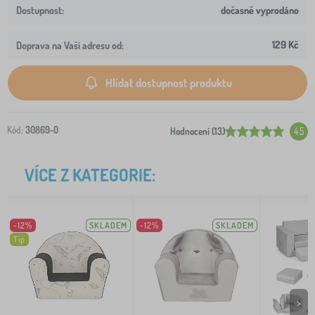
dočasně vyprodáno
129 Kč
Doprava na Vaši adresu od:
Hlídat dostupnost produktu
Kód:
30869-0
Hodnocení (13)
4.5
VÍCE Z KATEGORIE:
-12%
SKLADEM
-12%
SKLADEM
Tip
>