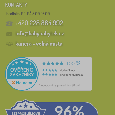
KONTAKTY
infolinka:
PO-PÁ 8:00-16:00
+420
228 884 992
info@babynabytek.cz
kariéra - volná místa