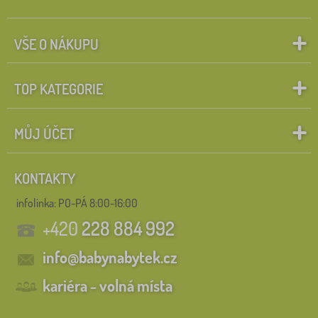
VŠE O NÁKUPU
TOP KATEGORIE
MŮJ ÚČET
KONTAKTY
infolinka:
PO-PÁ 8:00-16:00
+420
228 884 992
info@babynabytek.cz
kariéra - volná místa