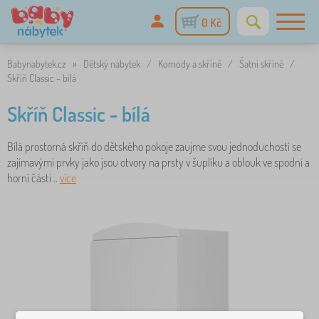
0 Kč
Babynabytek.cz
»
Dětský nábytek
/
Komody a skříně
/
Šatní skříně
/
Skříň Classic - bílá
Skříň Classic - bílá
Bílá prostorná skříň do dětského pokoje zaujme svou jednoduchostí se
zajímavými prvky jako jsou otvory na prsty v šuplíku a oblouk ve spodní a
horní části ..
více