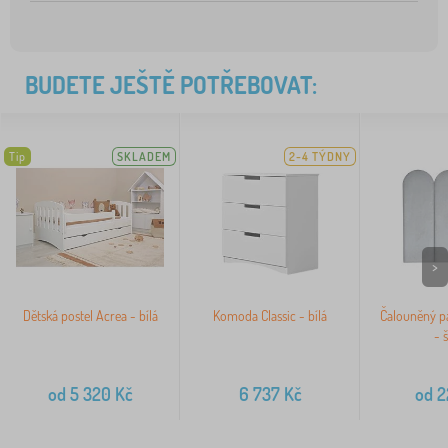
BUDETE JEŠTĚ POTŘEBOVAT:
Tip
SKLADEM
2-4 TÝDNY
>
Dětská postel Acrea - bílá
Komoda Classic - bílá
Čalouněný p
- 
od
5 320
Kč
6 737
Kč
od
2