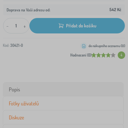
542 Kč
Doprava na Vaši adresu od:
-
+
Přidat do košíku
Kód:
30421-0
do nákupního seznamu (
0
)
Hodnocení (0)
4
Popis
Fotky uživatelů
Diskuze