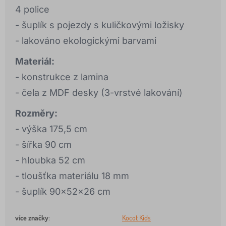
4 police
- šuplík s pojezdy s kuličkovými ložisky
- lakováno ekologickými barvami
Materiál:
- konstrukce z lamina
- čela z MDF desky (3-vrstvé lakování)
Rozměry:
- výška 175,5 cm
- šířka 90 cm
- hloubka 52 cm
- tloušťka materiálu 18 mm
- šuplík 90x52x26 cm
více značky
:
Kocot Kids