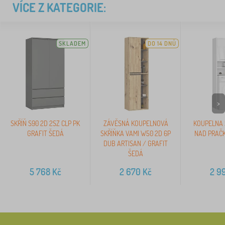
VÍCE Z KATEGORIE:
SKLADEM
DO 14 DNŮ
>
SKŘÍŇ S90 2D 2SZ CLP PK
ZÁVĚSNÁ KOUPELNOVÁ
KOUPELNA 
GRAFIT ŠEDÁ
SKŘÍŇKA VAMI W50 2D 6P
NAD PRAČK
DUB ARTISAN / GRAFIT
ŠEDÁ
5 768
Kč
2 670
Kč
2 9