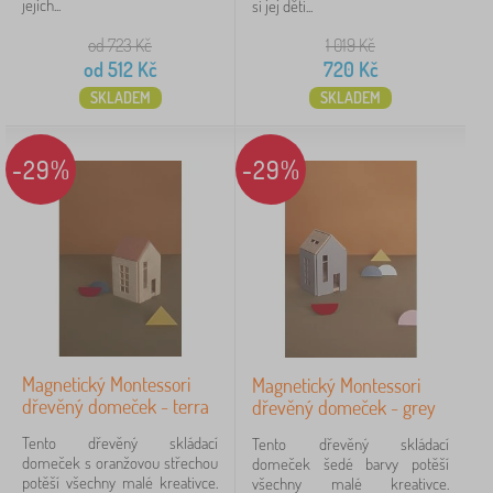
jejich...
si jej děti...
pro předškoláky
5
od 723
Kč
1 019
Kč
3-6 let
3
od
512
Kč
720
Kč
SKLADEM
SKLADEM
pro školáky
1
-29%
-29%
Druh
hračky
5
Cena
512 Kč
728 Kč
Magnetický Montessori
Magnetický Montessori
iltrování
dřevěný domeček - terra
dřevěný domeček - grey
Tento dřevěný skládací
Tento dřevěný skládací
Vyhledat v rámci filtru
domeček s oranžovou střechou
domeček šedé barvy potěší
potěší všechny malé kreativce.
všechny malé kreativce.