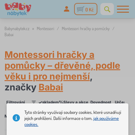
0 Kč
Babynabytek.cz
»
Montessori
/
Montessori hračky a pomůcky
/
Babai
Montessori hračky a
pomůcky – dřevěné, podle
věku i pro nejmenší
,
značky
Babai
✓
%
Filtrování
skladem
Slevy a akce
Dovednost
Určení
V
1
Tyto stránky využívají soubory cookies, které usnadňují
×
×
×
Montessori hračky a pomůcky
Babai
ZRUŠIT
jejich prohlížení. Další informace o tom,
jak používáme
cookies.