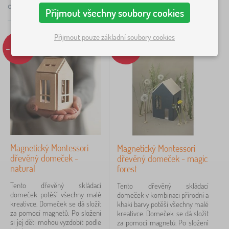
celkem
5
produktů
×
FILTROVÁNÍ
Přijmout všechny soubory cookies
Doporučené
Přijmout pouze základní soubory cookies
Dovednost
-29%
-29%
logika
5
motorika
5
orientace
3
tvořivost
3
Magnetický Montessori
Magnetický Montessori
dřevěný domeček -
dřevěný domeček - magic
Určení
natural
forest
univerzální
1
Tento dřevěný skládací
Tento dřevěný skládací
domeček potěší všechny malé
domeček v kombinaci přírodní a
kreativce. Domeček se dá složit
khaki barvy potěší všechny malé
Věk dítěte
za pomocí magnetů. Po složení
kreativce. Domeček se dá složit
si jej děti mohou vyzdobit podle
za pomocí magnetů. Po složení