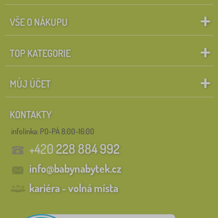
VŠE O NÁKUPU
TOP KATEGORIE
MŮJ ÚČET
KONTAKTY
infolinka:
PO-PÁ 8:00-16:00
+420
228 884 992
info@babynabytek.cz
kariéra - volná místa