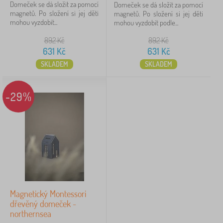
Domeček se dá složit za pomocí
Domeček se dá složit za pomocí
Dostupnost
magnetů. Po složení si jej děti
magnetů. Po složení si jej děti
mohou vyzdobit...
mohou vyzdobit podle...
Typ nabídky
892
Kč
892
Kč
631
Kč
631
Kč
Štítky
SKLADEM
SKLADEM
Značky
1
-29%
Babai
5
✓
Zrušit
FILTROVÁNÍ
Magnetický Montessori
dřevěný domeček -
northernsea