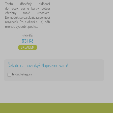
Tento dřevěný skládací
domeček černé barvy potěší
všechny malé kreativce.
Domeček se dá složit za pomocí
magnetů. Po složení si jej děti
mohou vyzdobit podle...
892
Kč
631
Kč
SKLADEM
Čekáte na novinky? Napíšeme vám!
hlídat kategorii