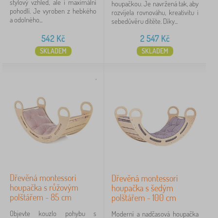
stylový vzhled, ale i maximální
houpačkou. Je navržená tak, aby
pohodlí. Je vyroben z hebkého
rozvíjela rovnováhu, kreativitu i
a odolného...
sebedůvěru dítěte. Díky...
542
Kč
2 547
Kč
SKLADEM
SKLADEM
Dřevěná montessori
Dřevěná montessori
houpačka s růžovým
houpačka s šedým
polštářem - 85 cm
polštářem - 100 cm
Objevte kouzlo pohybu s
Moderní a nadčasová houpačka