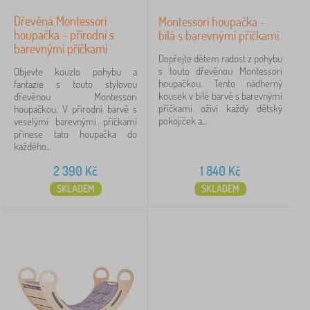
Dřevěná Montessori
Montessori houpačka -
houpačka - přírodní s
bílá s barevnými příčkami
barevnými příčkami
Dopřejte dětem radost z pohybu
s touto dřevěnou Montessori
Objevte kouzlo pohybu a
houpačkou. Tento nádherný
fantazie s touto stylovou
kousek v bílé barvě s barevnými
dřevěnou Montessori
příčkami oživí každý dětský
houpačkou. V přírodní barvě s
pokojíček a...
veselými barevnými příčkami
přinese tato houpačka do
každého...
2 390
Kč
1 840
Kč
SKLADEM
SKLADEM