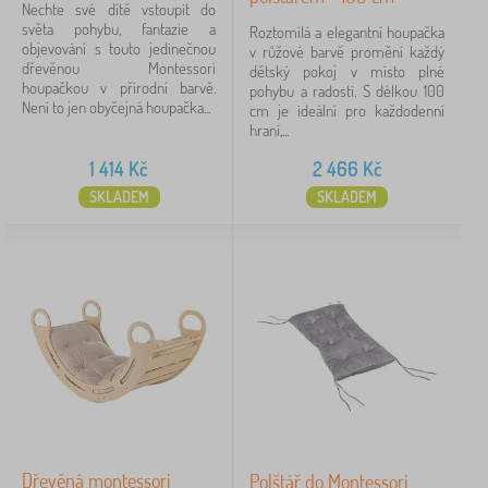
Nechte své dítě vstoupit do
světa pohybu, fantazie a
Roztomilá a elegantní houpačka
objevování s touto jedinečnou
v růžové barvě promění každý
dřevěnou Montessori
dětský pokoj v místo plné
houpačkou v přírodní barvě.
pohybu a radosti. S délkou 100
Není to jen obyčejná houpačka...
cm je ideální pro každodenní
hraní,...
1 414
Kč
2 466
Kč
SKLADEM
SKLADEM
Dřevěná montessori
Polštář do Montessori