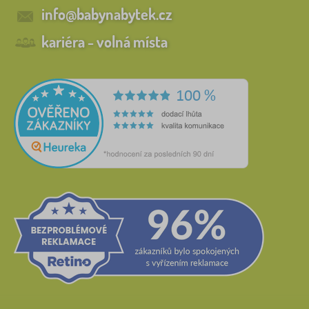
info@babynabytek.cz
kariéra - volná místa