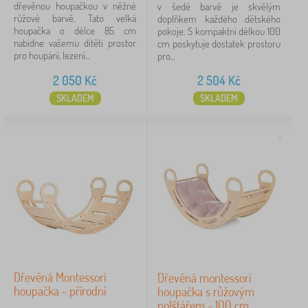
dřevěnou houpačkou v něžné
v šedé barvě je skvělým
růžové barvě. Tato velká
doplňkem každého dětského
houpačka o délce 85 cm
pokoje. S kompaktní délkou 100
nabídne vašemu dítěti prostor
cm poskytuje dostatek prostoru
pro houpání, lezení...
pro...
2 050
Kč
2 504
Kč
SKLADEM
SKLADEM
Dřevěná Montessori
Dřevěná montessori
houpačka - přírodní
houpačka s růžovým
polštářem - 100 cm