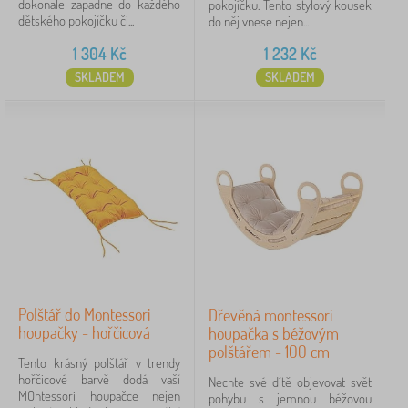
dokonale zapadne do každého
pokojíčku. Tento stylový kousek
Vyhledat v rámci filtru
dětského pokojíčku či...
do něj vnese nejen...
Dostupnost
1 304
Kč
1 232
Kč
SKLADEM
SKLADEM
Typ nabídky
Štítky
Značky
1
Ourbaby®
17
✓
Zrušit
FILTROVÁNÍ
Polštář do Montessori
Dřevěná montessori
houpačky - hořčicová
houpačka s béžovým
polštářem - 100 cm
Tento krásný polštář v trendy
hořčicové barvě dodá vaší
Nechte své dítě objevovat svět
MOntessori houpačce nejen
pohybu s jemnou béžovou