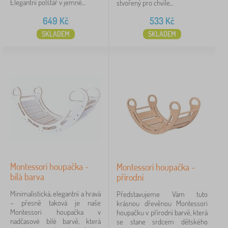
univerzální
2
Elegantní polštář v jemně...
stvořený pro chvíle...
649
Kč
533
Kč
pro kluky
1
SKLADEM
SKLADEM
Věk dítěte
pro předškoláky
6
pro školáky
5
pro miminko
4
Cena
Montessori houpačka -
Montessori houpačka -
533 Kč
2 547 Kč
bílá barva
přírodní
Minimalistická, elegantní a hravá
Představujeme Vám tuto
– přesně taková je naše
iltrování
krásnou dřevěnou Montessori
Montessori houpačka v
houpačku v přírodní barvě, která
nadčasové bílé barvě, která
se stane srdcem dětského