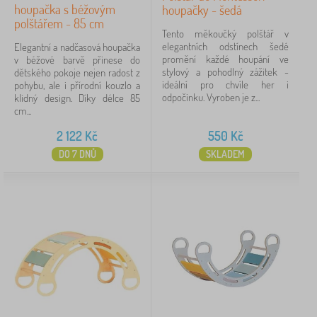
houpačka s béžovým
houpačky - šedá
polštářem - 85 cm
Tento měkoučký polštář v
elegantních odstínech šedé
Elegantní a nadčasová houpačka
promění každé houpání ve
v béžové barvě přinese do
stylový a pohodlný zážitek -
dětského pokoje nejen radost z
ideální pro chvíle her i
pohybu, ale i přírodní kouzlo a
odpočinku. Vyroben je z...
klidný design. Díky délce 85
cm...
2 122
Kč
550
Kč
DO 7 DNŮ
SKLADEM