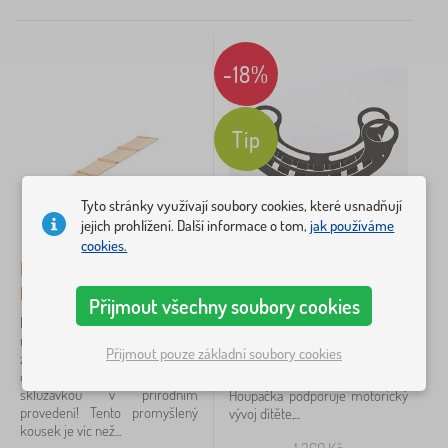
Doporučené
×
FILTROVÁNÍ
-18%
Barva
růžová
2
Tip
bílá
1
Tyto stránky využívají soubory cookies, které usnadňují
hnědá
1
jejich prohlížení. Další informace o tom,
jak používáme
cookies.
přírodní
1
Montessori skluzavka -
Montessori houpačka -
přírodní
černá
zelená
1
Přijmout všechny soubory cookies
Dopřejte svým dětem
Podpořte přirozený pohyb a
nekonečné hodiny zábavy a
samostatnou hru vašeho dítěte
šedá
1
Přijmout pouze základní soubory cookies
zdravého pohybu s naší
s kvalitní montessori houpačkou
dřevěnou Montessori
v elegantní černé barvě.
zobrazit
skluzavkou v přírodním
Houpačka podporuje motorický
více >
provedení! Tento promyšlený
vývoj dítěte,...
kousek je víc než...