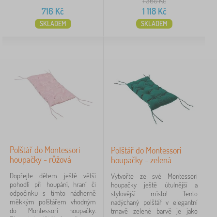
1 360
Kč
Dovednost
716
Kč
1 118
Kč
SKLADEM
SKLADEM
motorika
1
Druh
houpačky
10
polštáře do houpačky
4
Materiál
překližka
1
Polštář do Montessori
Polštář do Montessori
houpačky - růžová
houpačky - zelená
Určení
Dopřejte dětem ještě větší
Vytvořte ze své Montessori
pohodlí při houpání, hraní či
houpačky ještě útulnější a
odpočinku s tímto nádherně
stylovější místo! Tento
pro holky
3
měkkým polštářem vhodným
nadýchaný polštář v elegantní
do Montessori houpačky.
tmavě zelené barvě je jako