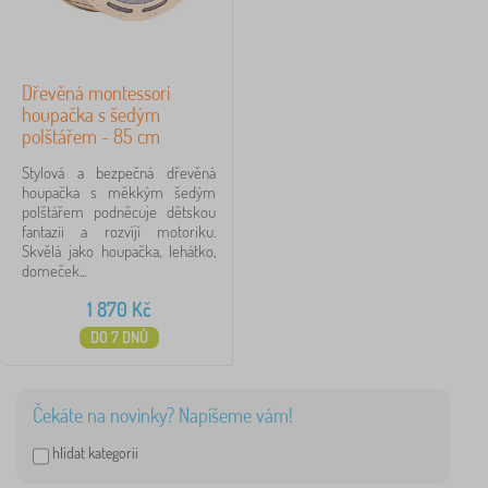
Dřevěná montessori
houpačka s šedým
polštářem - 85 cm
Stylová a bezpečná dřevěná
houpačka s měkkým šedým
polštářem podněcuje dětskou
fantazii a rozvíjí motoriku.
Skvělá jako houpačka, lehátko,
domeček...
1 870
Kč
DO 7 DNŮ
Čekáte na novinky? Napíšeme vám!
hlídat kategorii