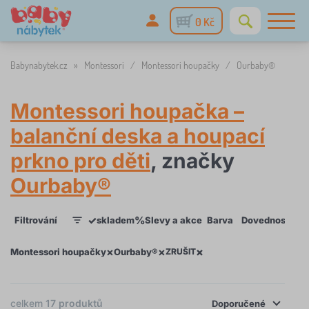
0 Kč
Babynabytek.cz
»
Montessori
/
Montessori houpačky
/
Ourbaby®
Montessori houpačka –
balanční deska a houpací
prkno pro děti
, značky
Ourbaby®
✓
%
Filtrování
skladem
Slevy a akce
Barva
Dovednost
Dr
1
×
×
×
Montessori houpačky
Ourbaby®
ZRUŠIT
celkem
17
produktů