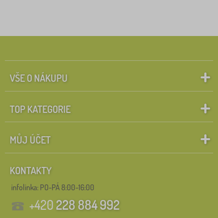
Štítky
1
___favi_cz
0
✓
Slevy
17
VŠE O NÁKUPU
Tip
2
TOP KATEGORIE
Vyhledat v rámci filtru
MŮJ ÚČET
Zrušit
FILTROVÁNÍ
KONTAKTY
infolinka:
PO-PÁ 8:00-16:00
+420
228 884 992