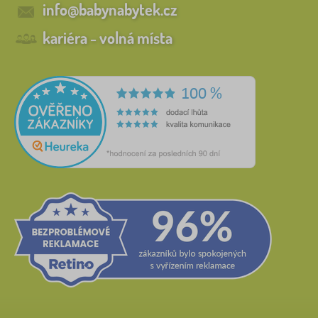
info@babynabytek.cz
kariéra - volná místa