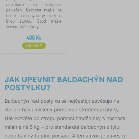
doplňkem ke každému
povlečení. Ozdobná mašle na
bílém baldachýnu je stažena
bílou stuhou. Spod mašle
vychází dvě šňůrky...
488
Kč
SKLADEM
JAK UPEVNIT BALDACHÝN NAD
POSTÝLKU?
Baldachýn nad postýlku se nejčastěji zavěšuje na
stropní hák umístěný přímo nad středem postýlky.
Hák kotvěte do stropu pomocí hmoždinky s nosností
minimálně 5 kg – pro standardní baldachýn z tylu
nebo bavlny to plně postačí. Alternativou je závěsný