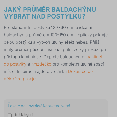
JAKÝ PRŮMĚR BALDACHÝNU
VYBRAT NAD POSTÝLKU?
Pro standardní postýlku 120×60 cm je ideální
baldachýn s průměrem 100–150 cm – opticky pokryje
celou postýlku a vytvoří útulný efekt nebes. Příliš
malý průměr působí stísněně, příliš velký překáží při
přístupu k mimince. Doplňte baldachýn o
mantinel
do postýlky
a
hnízdečko
pro kompletní útulné spací
místo. Inspiraci najdete v článku
Dekorace do
dětského pokoje
.
Čekáte na novinky? Napíšeme vám!
hlídat kategorii