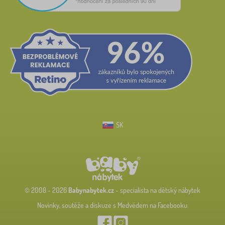
SK
© 2008 - 2026
Babynabytek.cz
- specialista na dětský nábytek
Novinky, soutěže a diskuze s Medvědem na Facebooku.