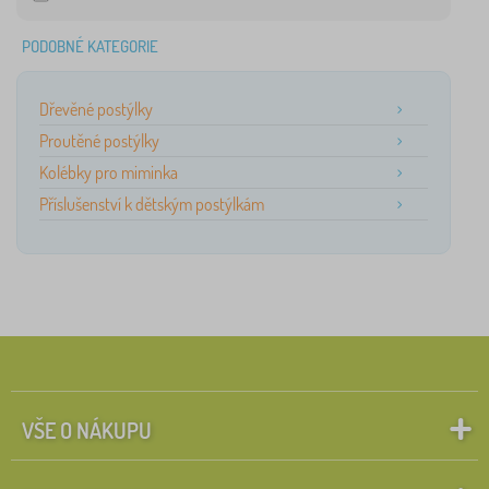
PODOBNÉ KATEGORIE
Dřevěné postýlky
Proutěné postýlky
Kolébky pro miminka
Příslušenství k dětským postýlkám
VŠE O NÁKUPU