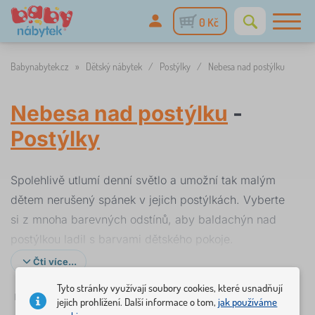
0 Kč
Babynabytek.cz
»
Dětský nábytek
/
Postýlky
/
Nebesa nad postýlku
Nebesa nad postýlku
-
Postýlky
Spolehlivě utlumí denní světlo a umožní tak malým
dětem nerušený spánek v jejich postýlkách. Vyberte
si z mnoha barevných odstínů, aby baldachýn nad
postýlkou ladil s barvami dětského pokoje.
Čti více...
Upevnění nebes nad postýlku je díky
držákům na
Tyto stránky využívají soubory cookies, které usnadňují
✓
Filtrování
skladem
Provedení
Barva postýlky
Dostupnost
nebesa
(baldachýny) snadné.
jejich prohlížení. Další informace o tom,
jak používáme