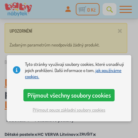
0 Kč
×
UPOZORNĚNÍ
Zadaným parametrům neodpovídá žádný produkt.
Babynabytek.cz
»
Dětské postele
/
HC VERVA Litvínov
Tyto stránky využívají soubory cookies, které usnadňují
jejich prohlížení. Další informace o tom,
jak používáme
cookies.
Dětské postele
, pohádkové
postavy
HC VERVA
Přijmout všechny soubory cookies
Litvínov
Přijmout pouze základní soubory cookies
Filtrování
Pohádkové postavy
×
×
×
Dětské postele
HC VERVA Litvínov
ZRUŠIT