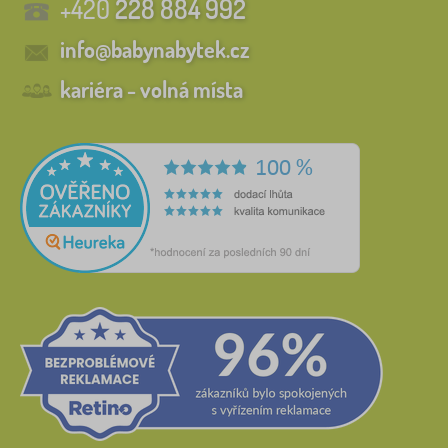
+420
228 884 992
info@babynabytek.cz
kariéra - volná místa