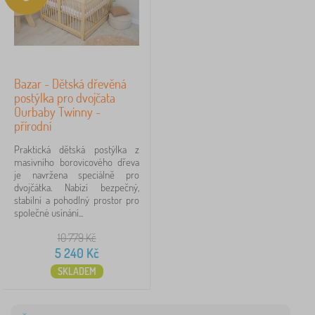
Bazar - Dětská dřevěná
postýlka pro dvojčata
Ourbaby Twinny -
přírodní
Praktická dětská postýlka z
masivního borovicového dřeva
je navržena speciálně pro
dvojčátka. Nabízí bezpečný,
stabilní a pohodlný prostor pro
společné usínání...
10 779
Kč
5 240
Kč
SKLADEM