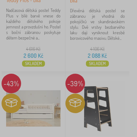
Teddy Plus - bílá
bílá
Nadčasová dětská postel Teddy
Dřevěná dětská postel se
Plus v bílé barvě vnese do
zábranou je vhodná do
každého dětského pokoje
pokojíčků ve skandinávském
jemnost a provzdušní ho. Postel
stylu. Dvě vrstvy bezbarvého
s boční zábranou poskytuje
laku dají vyniknout kresbě
dětem bezpečné a...
borovicového masivu. Dětské...
4 616
Kč
4 106
Kč
2 600
Kč
2 088
Kč
SKLADEM
SKLADEM
-43%
-39%