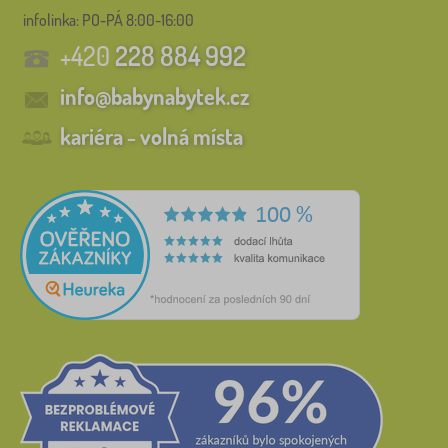
infolinka:
PO-PÁ 8:00-16:00
+420
228 884 992
info@babynabytek.cz
kariéra - volná místa