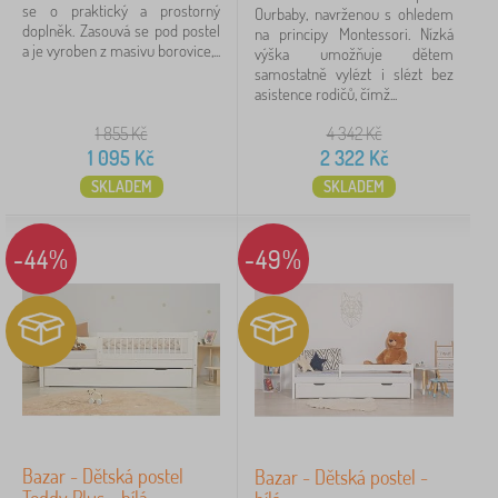
se o praktický a prostorný
Ourbaby, navrženou s ohledem
doplněk. Zasouvá se pod postel
na principy Montessori. Nízká
a je vyroben z masivu borovice,...
výška umožňuje dětem
samostatně vylézt i slézt bez
asistence rodičů, čímž...
1 855
Kč
4 342
Kč
1 095
Kč
2 322
Kč
SKLADEM
SKLADEM
-44%
-49%
Bazar - Dětská postel
Bazar - Dětská postel -