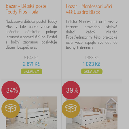
Bazar - Dětská postel
Bazar - Montessori učící
Teddy Plus - bílá
věž Quadro Black
Nadčasová dětská postel Teddy
Dětská Montessori učící věž v
Plus v bílé barvě vnese do
černém provedení stylově
každého dětského pokoje
doladí každý interiér.
jemnost a provzdušní ho. Postel
Prostřednictvím této praktické
s boční zábranou poskytuje
učící věže zapojte své děti do
dětem bezpečné a...
běžných denních...
5 045
Kč
1 688
Kč
2 871
Kč
1 023
Kč
SKLADEM
SKLADEM
-34%
-39%