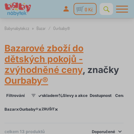
0 Kč
Babynabytek.cz
»
Bazar
/
Ourbaby®
Bazarové zboží do
dětských pokojů -
zvýhodněné ceny
, značky
Ourbaby®
✓
%
Filtrování
skladem
Slevy a akce
Dostupnost
Cena
Ty
1
×
×
×
Bazar
Ourbaby®
ZRUŠIT
×
FILTROVÁNÍ
celkem
13
produktů