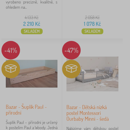
vyrobeno precizně, kvalitně, s
ohledem na...
4 133
Kč
2 058
Kč
2 210
Kč
1 078
Kč
SKLADEM
SKLADEM
-41%
-47%
Bazar - Šuplík Paul -
Bazar - Dětská nízká
přírodní
postel Montessori
Ourbaby Minni - šedá
Šuplík Paul – přírodní je určený
k postelím Paul a Woody. Jedná
Nabízíme vám dětskou postel