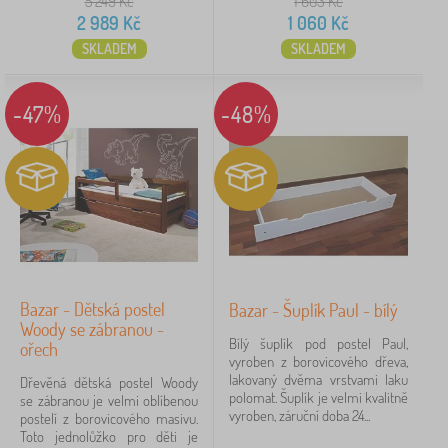
5 249
Kč
1 603
Kč
ADEKO®
3
2 989
Kč
1 060
Kč
SKLADEM
SKLADEM
Kocot Kids
1
-47%
-48%
Zrušit
FILTROVÁNÍ
Bazar - Dětská postel
Bazar - Šuplík Paul - bílý
Woody se zábranou -
Bílý šuplík pod postel Paul,
ořech
vyroben z borovicového dřeva,
lakovaný dvěma vrstvami laku
Dřevěná dětská postel Woody
polomat. Šuplík je velmi kvalitně
se zábranou je velmi oblíbenou
vyroben, záruční doba 24...
postelí z borovicového masivu.
Toto jednolůžko pro děti je