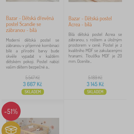
Bazar - Dětská dřevěná
Bazar - Dětská postel
postel Scandie se
Acrea - bílá
zábranou - bílá
Bílá dětská postel Acrea se
zábranou, s roštem a úložným
Moderní dětská postel se
prostorem v ceně. Postel je z
zábranou v příjemné kombinaci
kvalitního MDF se zakulacenými
bílé a přírodní barvy bude
hranami. Tloušťka MDF je 20
skvěle vypadat v každém
mm. Oceníte...
dětském pokoji. Postel nabízí
vašim dětem bezpečné a...
5 547
Kč
5 189
Kč
3 667
Kč
3 145
Kč
SKLADEM
SKLADEM
-51%