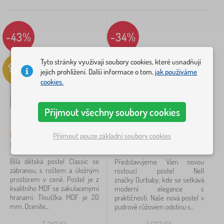
Doporučené
Dostupnost
-43%
-34%
Cena
1 023 Kč
5 240 Kč
Tyto stránky využívají soubory cookies, které usnadňují
jejich prohlížení. Další informace o tom,
jak používáme
cookies.
iltrování
Přijmout všechny soubory cookies
Vyhledat v rámci filtru
Bazar - Dětská postel
Bazar - Rostoucí postel
Přijmout pouze základní soubory cookies
Typ nabídky
Classic - bílá
Nell 2v1 - pudrově růžová
Bílá dětská postel Classic se
Představujeme Vám novou
Štítky
zábranou, s roštem a úložným
rostoucí postel Nell
prostorem v ceně. Postel je z
značky Ourbaby, kde se setkává
Značky
kvalitního MDF se zakulacenými
moderní elegance s
1
hranami. Tloušťka MDF je 20
praktičností. Naše nová postel v
mm. Oceníte...
pudrově růžovém odstínu s...
Ourbaby®
13
✓