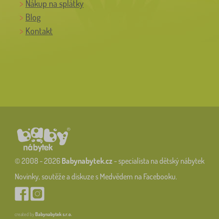
Nákup na splátky
Blog
Kontakt
© 2008 - 2026
Babynabytek.cz
- specialista na dětský nábytek
Novinky, soutěže a diskuze s Medvědem na Facebooku.
created by
Babynabytek s.r.o.