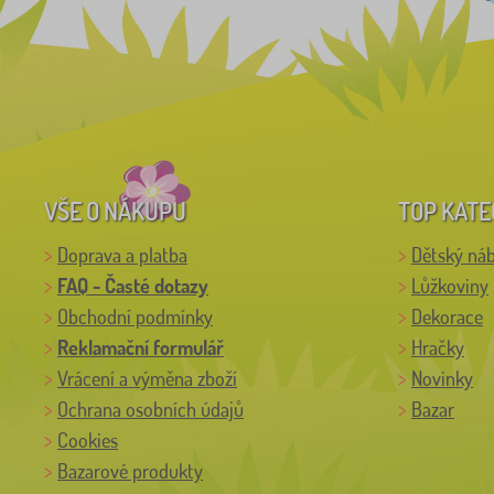
VŠE O NÁKUPU
TOP KATE
Doprava a platba
Dětský ná
FAQ - Časté dotazy
Lůžkoviny
Obchodní podmínky
Dekorace
Reklamační formulář
Hračky
Vrácení a výměna zboží
Novinky
Ochrana osobních údajů
Bazar
Cookies
Bazarové produkty