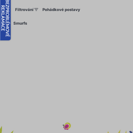
Filtrování
Pohádkové postavy
×
Smurfs