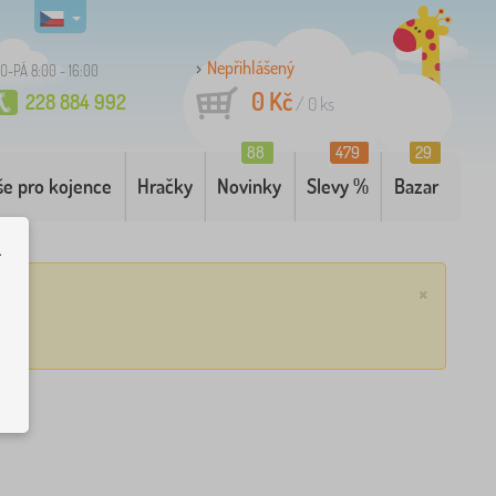
Nepřihlášený
O-PÁ 8:00 - 16:00
0 Kč
228 884 992
/
0
ks
88
479
29
še pro kojence
Hračky
Novinky
Slevy %
Bazar
.
×