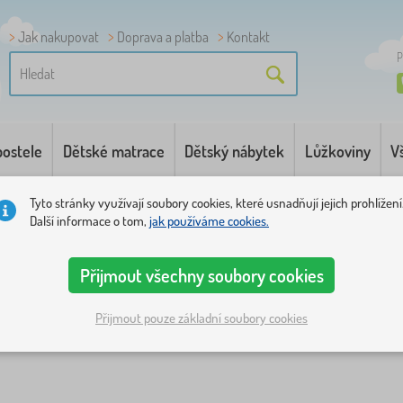
Jak nakupovat
Doprava a platba
Kontakt
P
postele
Dětské matrace
Dětský nábytek
Lůžkoviny
V
Tyto stránky využívají soubory cookies, které usnadňují jejich prohlížení
Další informace o tom,
jak používáme cookies.
Přijmout všechny soubory cookies
Přijmout pouze základní soubory cookies