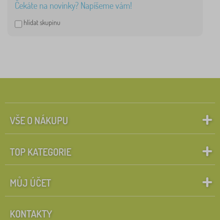
Čekáte na novinky? Napíšeme vám!
Gabby's Dollhouse
4
hlídat skupinu
Spiderman
3
Cars
2
zobrazit
více >
VŠE O NÁKUPU
FILTROVÁNÍ
TOP KATEGORIE
MŮJ ÚČET
KONTAKTY