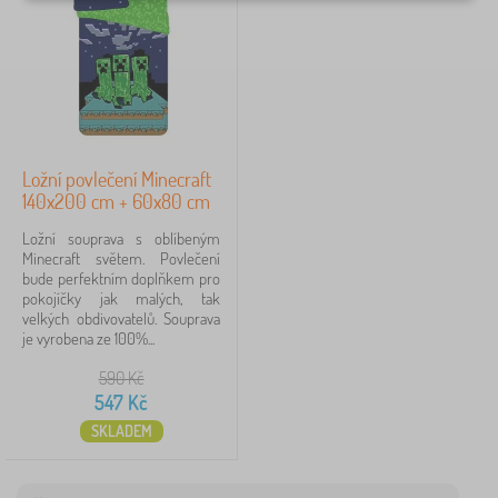
k
Vyhledat v rámci filtru
o
v
i
Dostupnost
n
y
>
Typ nabídky
P
Ložní povlečení Minecraft
o
Štítky
140x200 cm + 60x80 cm
v
l
Ložní souprava s oblíbeným
e
Pohádkové postavy
1
Minecraft světem. Povlečení
č
bude perfektním doplňkem pro
e
pokojíčky jak malých, tak
n
velkých obdivovatelů. Souprava
í
je vyrobena ze 100%...
Minecraft
1
✓
590
Kč
Frozen
7
547
Kč
SKLADEM
Lilo and Stitch
5
Minnie Mouse
5