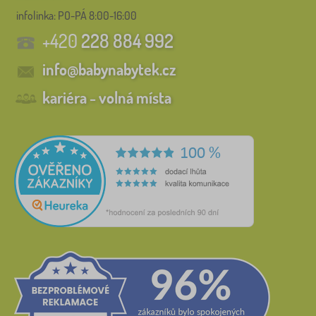
infolinka:
PO-PÁ 8:00-16:00
+420
228 884 992
info@babynabytek.cz
kariéra - volná místa