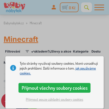
0 Kč
Babynabytek.cz
»
Minecraft
Minecraft
✓
%
Filtrování
skladem
Slevy a akce
Kategorie
Dostupnos
1
Minecraft
Tyto stránky využívají soubory cookies, které usnadňují
jejich prohlížení. Další informace o tom,
jak používáme
cookies.
×
FILTROVÁNÍ
celkem
1
produktů
Doporučené
Přijmout všechny soubory cookies
Kategorie
Přijmout pouze základní soubory cookies
-7%
L
›
1
ů
ž