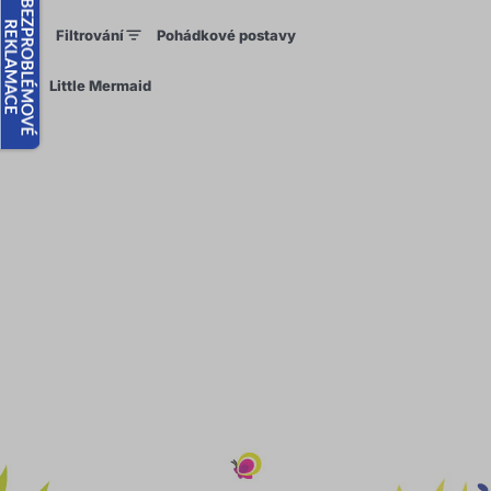
Filtrování
Pohádkové postavy
×
Little Mermaid