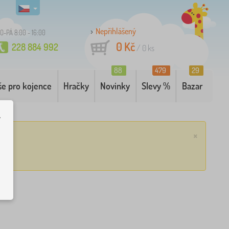
Nepřihlášený
O-PÁ 8:00 - 16:00
0 Kč
228 884 992
/
0
ks
88
479
29
še pro kojence
Hračky
Novinky
Slevy %
Bazar
.
×