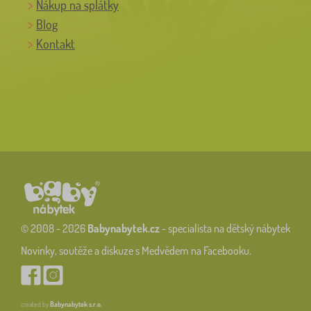
Nákup na splátky
Blog
Kontakt
© 2008 - 2026
Babynabytek.cz
- specialista na dětský nábytek
Novinky, soutěže a diskuze s Medvědem na Facebooku.
created by
Babynabytek s.r.o.