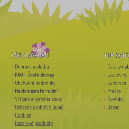
VŠE O NÁKUPU
TOP KATE
Doprava a platba
Dětský ná
FAQ - Časté dotazy
Lůžkoviny
Obchodní podmínky
Dekorace
Reklamační formulář
Hračky
Vrácení a výměna zboží
Novinky
Ochrana osobních údajů
Bazar
Cookies
Bazarové produkty