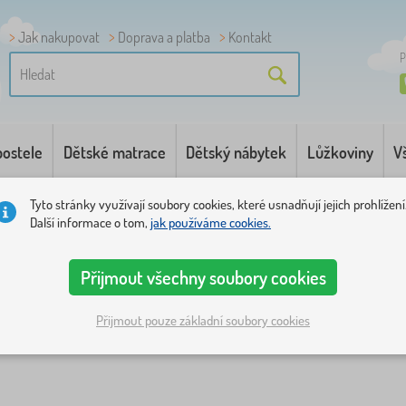
Jak nakupovat
Doprava a platba
Kontakt
P
postele
Dětské matrace
Dětský nábytek
Lůžkoviny
V
Tyto stránky využívají soubory cookies, které usnadňují jejich prohlížení
Další informace o tom,
jak používáme cookies.
Přijmout všechny soubory cookies
Přijmout pouze základní soubory cookies