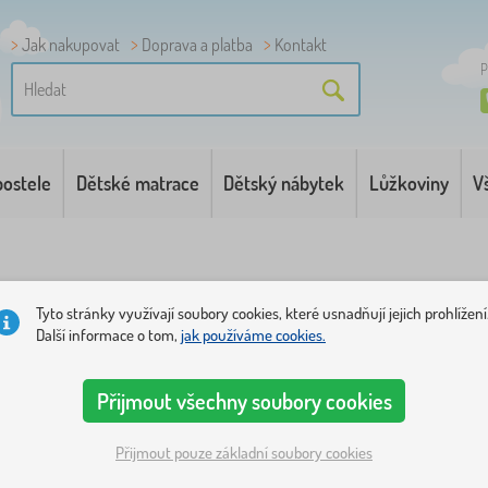
Jak nakupovat
Doprava a platba
Kontakt
P
postele
Dětské matrace
Dětský nábytek
Lůžkoviny
V
Tyto stránky využívají soubory cookies, které usnadňují jejich prohlížení
Další informace o tom,
jak používáme cookies.
Přijmout všechny soubory cookies
vé postavy
1
Přijmout pouze základní soubory cookies