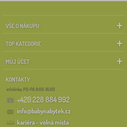
VŠE O NÁKUPU
TOP KATEGORIE
MŮJ ÚČET
KONTAKTY
infolinka:
PO-PÁ 8:00-16:00
+420
228 884 992
info@babynabytek.cz
kariéra - volná místa