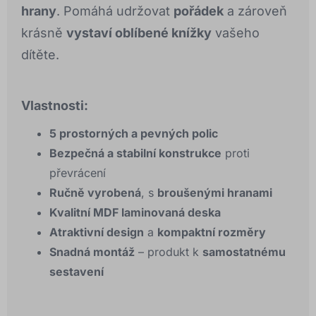
hrany
. Pomáhá udržovat
pořádek
a zároveň
krásně
vystaví oblíbené knížky
vašeho
dítěte.
Vlastnosti:
5 prostorných a pevných polic
Bezpečná a stabilní konstrukce
proti
převrácení
Ručně vyrobená
, s
broušenými hranami
Kvalitní MDF laminovaná deska
Atraktivní design
a
kompaktní rozměry
Snadná montáž
– produkt k
samostatnému
sestavení