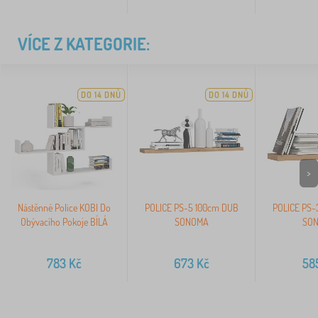
VÍCE Z KATEGORIE:
DO 14 DNŮ
DO 14 DNŮ
>
Nástěnné Police KOBI Do
POLICE PS-5 100cm DUB
POLICE PS-
Obývacího Pokoje BÍLÁ
SONOMA
SO
783
Kč
673
Kč
58