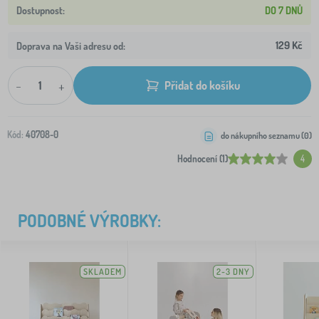
DO 7 DNŮ
129 Kč
Doprava na Vaši adresu od:
-
+
Přidat do košíku
Kód:
40708-0
do nákupního seznamu (
0
)
Hodnocení (1)
4
PODOBNÉ VÝROBKY:
SKLADEM
2-3 DNY