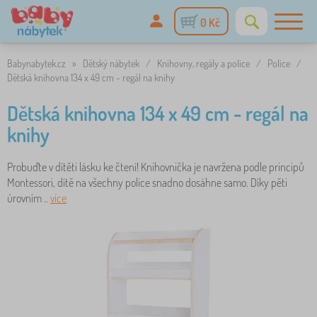
0 Kč
Babynabytek.cz
»
Dětský nábytek
/
Knihovny, regály a police
/
Police
/
Dětská knihovna 134 x 49 cm - regál na knihy
Dětská knihovna 134 x 49 cm - regál na
knihy
Probuďte v dítěti lásku ke čtení! Knihovnička je navržena podle principů
Montessori, dítě na všechny police snadno dosáhne samo. Díky pěti
úrovním ..
více