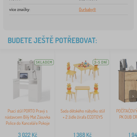
více značky
:
Ourbaby®
BUDETE JEŠTĚ POTŘEBOVAT:
SKLADEM
3-5 DNÍ
>
Psací stůl PORTO Pravý s
Sada dětského nábytku stůl
POČÍTAČOVÝ
nástavcem Bílý Mat Zásuvka
+ 2 židle žirafa ECOTOYS
PK DUB CR
Police do Kanceláře Pokoje
3 022
Kč
1 368
Kč
1 9