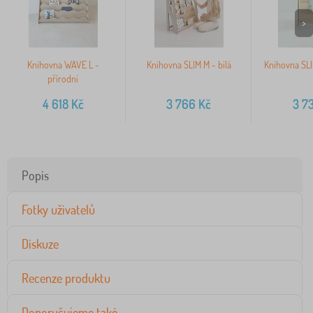
>
Knihovna WAVE L -
Knihovna SLIM M - bílá
Knihovna SLI
přírodní
4 618
Kč
3 766
Kč
3 7
Popis
Fotky uživatelů
Diskuze
Recenze produktu
Doporučujeme také